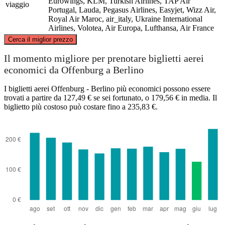
Eurowings, KLM, Turkish Airlines, TAP Air
viaggio
Portugal, Lauda, Pegasus Airlines, Easyjet, Wizz Air,
Royal Air Maroc, air_italy, Ukraine International
Airlines, Volotea, Air Europa, Lufthansa, Air France
©
CARTO
, ©
OpenStreetMap
contributors
Cerca il miglior prezzo
Berlin
Il momento migliore per prenotare biglietti aerei
economici da Offenburg a Berlino
I biglietti aerei Offenburg - Berlino più economici possono essere
trovati a partire da 127,49 € se sei fortunato, o 179,56 € in media. Il
biglietto più costoso può costare fino a 235,83 €.
Offenburg