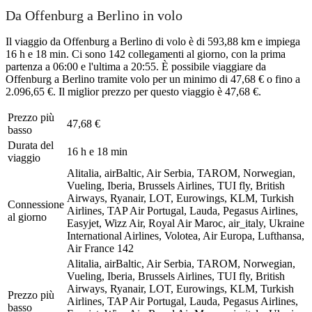
Da Offenburg a Berlino in volo
Il viaggio da Offenburg a Berlino di volo è di 593,88 km e impiega
16 h e 18 min. Ci sono 142 collegamenti al giorno, con la prima
partenza a 06:00 e l'ultima a 20:55. È possibile viaggiare da
Offenburg a Berlino tramite volo per un minimo di 47,68 € o fino a
2.096,65 €. Il miglior prezzo per questo viaggio è 47,68 €.
Prezzo più
47,68 €
basso
Durata del
16 h e 18 min
viaggio
Alitalia, airBaltic, Air Serbia, TAROM, Norwegian,
Vueling, Iberia, Brussels Airlines, TUI fly, British
Airways, Ryanair, LOT, Eurowings, KLM, Turkish
Connessione
Airlines, TAP Air Portugal, Lauda, Pegasus Airlines,
al giorno
Easyjet, Wizz Air, Royal Air Maroc, air_italy, Ukraine
International Airlines, Volotea, Air Europa, Lufthansa,
Air France
142
Alitalia, airBaltic, Air Serbia, TAROM, Norwegian,
Vueling, Iberia, Brussels Airlines, TUI fly, British
Airways, Ryanair, LOT, Eurowings, KLM, Turkish
Prezzo più
Airlines, TAP Air Portugal, Lauda, Pegasus Airlines,
basso