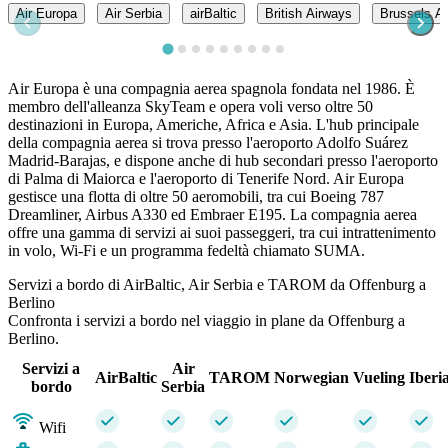
Air Europa
Air Serbia
airBaltic
British Airways
Brussels Ai
Air Europa è una compagnia aerea spagnola fondata nel 1986. È
membro dell'alleanza SkyTeam e opera voli verso oltre 50
destinazioni in Europa, Americhe, Africa e Asia. L'hub principale
della compagnia aerea si trova presso l'aeroporto Adolfo Suárez
Madrid-Barajas, e dispone anche di hub secondari presso l'aeroporto
di Palma di Maiorca e l'aeroporto di Tenerife Nord. Air Europa
gestisce una flotta di oltre 50 aeromobili, tra cui Boeing 787
Dreamliner, Airbus A330 ed Embraer E195. La compagnia aerea
offre una gamma di servizi ai suoi passeggeri, tra cui intrattenimento
in volo, Wi-Fi e un programma fedeltà chiamato SUMA.
Servizi a bordo di AirBaltic, Air Serbia e TAROM da Offenburg a
Berlino
Confronta i servizi a bordo nel viaggio in plane da Offenburg a
Berlino.
Servizi a
Air
AirBaltic
TAROM
Norwegian
Vueling
Iberi
bordo
Serbia
Wifi