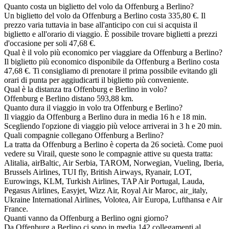
Quanto costa un biglietto del volo da Offenburg a Berlino?
Un biglietto del volo da Offenburg a Berlino costa 335,80 €. Il
prezzo varia tuttavia in base all'anticipo con cui si acquista il
biglietto e all'orario di viaggio. È possibile trovare biglietti a prezzi
d'occasione per soli 47,68 €.
Qual è il volo più economico per viaggiare da Offenburg a Berlino?
Il biglietto più economico disponibile da Offenburg a Berlino costa
47,68 €. Ti consigliamo di prenotare il prima possibile evitando gli
orari di punta per aggiudicarti il biglietto più conveniente.
Qual è la distanza tra Offenburg e Berlino in volo?
Offenburg e Berlino distano 593,88 km.
Quanto dura il viaggio in volo tra Offenburg e Berlino?
Il viaggio da Offenburg a Berlino dura in media 16 h e 18 min.
Scegliendo l'opzione di viaggio più veloce arriverai in 3 h e 20 min.
Quali compagnie collegano Offenburg a Berlino?
La tratta da Offenburg a Berlino è coperta da 26 società. Come puoi
vedere su Virail, queste sono le compagnie attive su questa tratta:
Alitalia, airBaltic, Air Serbia, TAROM, Norwegian, Vueling, Iberia,
Brussels Airlines, TUI fly, British Airways, Ryanair, LOT,
Eurowings, KLM, Turkish Airlines, TAP Air Portugal, Lauda,
Pegasus Airlines, Easyjet, Wizz Air, Royal Air Maroc, air_italy,
Ukraine International Airlines, Volotea, Air Europa, Lufthansa e Air
France.
Quanti vanno da Offenburg a Berlino ogni giorno?
Da Offenburg a Berlino ci sono in media 142 collegamenti al