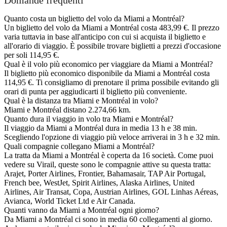
Quanto costa un biglietto del volo da Miami a Montréal?
Un biglietto del volo da Miami a Montréal costa 483,99 €. Il prezzo
varia tuttavia in base all'anticipo con cui si acquista il biglietto e
all'orario di viaggio. È possibile trovare biglietti a prezzi d'occasione
per soli 114,95 €.
Qual è il volo più economico per viaggiare da Miami a Montréal?
Il biglietto più economico disponibile da Miami a Montréal costa
114,95 €. Ti consigliamo di prenotare il prima possibile evitando gli
orari di punta per aggiudicarti il biglietto più conveniente.
Qual è la distanza tra Miami e Montréal in volo?
Miami e Montréal distano 2.274,66 km.
Quanto dura il viaggio in volo tra Miami e Montréal?
Il viaggio da Miami a Montréal dura in media 13 h e 38 min.
Scegliendo l'opzione di viaggio più veloce arriverai in 3 h e 32 min.
Quali compagnie collegano Miami a Montréal?
La tratta da Miami a Montréal è coperta da 16 società. Come puoi
vedere su Virail, queste sono le compagnie attive su questa tratta:
Arajet, Porter Airlines, Frontier, Bahamasair, TAP Air Portugal,
French bee, WestJet, Spirit Airlines, Alaska Airlines, United
Airlines, Air Transat, Copa, Austrian Airlines, GOL Linhas Aéreas,
Avianca, World Ticket Ltd e Air Canada.
Quanti vanno da Miami a Montréal ogni giorno?
Da Miami a Montréal ci sono in media 60 collegamenti al giorno.