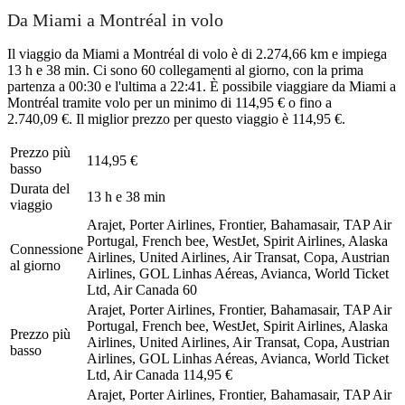
Da Miami a Montréal in volo
Il viaggio da Miami a Montréal di volo è di 2.274,66 km e impiega
13 h e 38 min. Ci sono 60 collegamenti al giorno, con la prima
partenza a 00:30 e l'ultima a 22:41. È possibile viaggiare da Miami a
Montréal tramite volo per un minimo di 114,95 € o fino a
2.740,09 €. Il miglior prezzo per questo viaggio è 114,95 €.
Prezzo più
114,95 €
basso
Durata del
13 h e 38 min
viaggio
Arajet, Porter Airlines, Frontier, Bahamasair, TAP Air
Portugal, French bee, WestJet, Spirit Airlines, Alaska
Connessione
Airlines, United Airlines, Air Transat, Copa, Austrian
al giorno
Airlines, GOL Linhas Aéreas, Avianca, World Ticket
Ltd, Air Canada
60
Arajet, Porter Airlines, Frontier, Bahamasair, TAP Air
Portugal, French bee, WestJet, Spirit Airlines, Alaska
Prezzo più
Airlines, United Airlines, Air Transat, Copa, Austrian
basso
Airlines, GOL Linhas Aéreas, Avianca, World Ticket
Ltd, Air Canada
114,95 €
Arajet, Porter Airlines, Frontier, Bahamasair, TAP Air