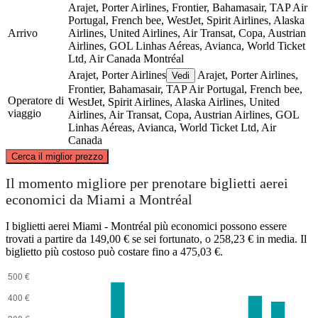
Arajet, Porter Airlines, Frontier, Bahamasair, TAP Air
Portugal, French bee, WestJet, Spirit Airlines, Alaska
Arrivo
Airlines, United Airlines, Air Transat, Copa, Austrian
Airlines, GOL Linhas Aéreas, Avianca, World Ticket
Ltd, Air Canada
Montréal
Arajet, Porter Airlines
Arajet, Porter Airlines,
Vedi
Frontier, Bahamasair, TAP Air Portugal, French bee,
Operatore di
WestJet, Spirit Airlines, Alaska Airlines, United
viaggio
Airlines, Air Transat, Copa, Austrian Airlines, GOL
Linhas Aéreas, Avianca, World Ticket Ltd, Air
Canada
©
CARTO
, ©
OpenStreetMap
contributors
Cerca il miglior prezzo
Montreal
Il momento migliore per prenotare biglietti aerei
economici da Miami a Montréal
I biglietti aerei Miami - Montréal più economici possono essere
trovati a partire da 149,00 € se sei fortunato, o 258,23 € in media. Il
biglietto più costoso può costare fino a 475,03 €.
Miami, FL