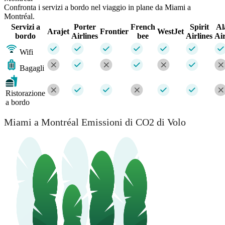
Confronta i servizi a bordo nel viaggio in plane da Miami a
Montréal.
Servizi a
Porter
French
Spirit
Al
Arajet
Frontier
WestJet
bordo
Airlines
bee
Airlines
Air
Wifi
Bagagli
Ristorazione
a bordo
Miami a Montréal Emissioni di CO2 di Volo