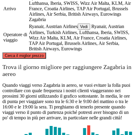
Lufthansa, Iberia, SWISS, Wizz Air Malta, KLM, Air
Arrivo
France, Croatia Airlines, TAP Air Portugal, Brussels
Airlines, Air Serbia, British Airways, Eurowings
Zagabria
Ryanair, Austrian Airlines
Ryanair, Austrian
Vedi
Airlines, Turkish Airlines, Lufthansa, Iberia, SWISS,
Operatore di
Wizz Air Malta, KLM, Air France, Croatia Airlines,
viaggio
TAP Air Portugal, Brussels Airlines, Air Serbia,
British Airways, Eurowings
©
CARTO
, ©
OpenStreetMap
contributors
Cerca il miglior prezzo
Trova il giorno migliore per raggiungere Zagabria in
aereo
Zagreb
Quando viaggi verso Zagabria in aereo, se vuoi evitare la folla puoi
controllare con quale frequenza i nostri clienti viaggeranno nei
prossimi 30 giorni utilizzando il grafico sottostante. In media, le ore
di punta per viaggiare sono tra le 6:30 e le 9:00 del mattino o tra le
16:00 e le 19:00 la sera. Ti preghiamo di tenerlo presente quando
Marseille
viaggi verso il punto di partenza poiché potresti aver bisogno di un
po' di tempo in più per arrivare, in particolare nelle grandi città!