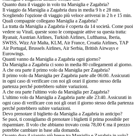
Quanto dura il viaggio in volo tra Marsiglia e Zagabria?
Il viaggio da Marsiglia a Zagabria dura in media 9 h e 28 min.
Scegliendo l'opzione di viaggio più veloce arriverai in 2 h e 15 min.
Quali compagnie collegano Marsiglia a Zagabria?
La tratta da Marsiglia a Zagabria è coperta da 14 società. Come puoi
vedere su Virail, queste sono le compagnie attive su questa tratta:
Ryanair, Austrian Airlines, Turkish Airlines, Lufthansa, Iberia,
SWISS, Wizz Air Malta, KLM, Air France, Croatia Airlines, TAP
Air Portugal, Brussels Airlines, Air Serbia, British Airways e
Eurowings.
Quanti vanno da Marsiglia a Zagabria ogni giorno?
Da Marsiglia a Zagabria ci sono in media 80 collegamenti al giorno.
A che ora parte il primo volo da Marsiglia per Zagabria?
Il primo volo da Marsiglia per Zagabria parte alle 06:00. Assicurati
in ogni caso di verificare con noi gli orari il giorno stesso della
partenza perché potrebbero subire variazioni.
A che ora parte l'ultimo volo da Marsiglia per Zagabria?
L'ultimo volo da Marsiglia a Zagabria parte alle 23:40. Assicurati in
ogni caso di verificare con noi gli orari il giorno stesso della partenza
perché potrebbero subire variazioni.
Devo prenotare il biglietto da Marsiglia a Zagabria in anticipo?
Se puoi, ti consigliamo di prenotare i biglietti il prima possibile per
risparmiare. Il volo che abbiamo trovato costa 78,00 € ma il prezzo
potrebbe cambiare in base alla domanda.
Quanto dura il viaggio più breve tra Marsiglia e Zagabria in volo?