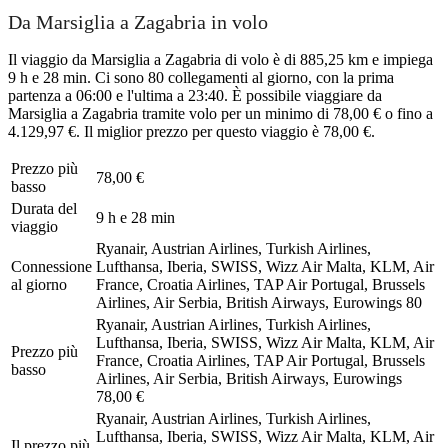
Da Marsiglia a Zagabria in volo
Il viaggio da Marsiglia a Zagabria di volo è di 885,25 km e impiega
9 h e 28 min. Ci sono 80 collegamenti al giorno, con la prima
partenza a 06:00 e l'ultima a 23:40. È possibile viaggiare da
Marsiglia a Zagabria tramite volo per un minimo di 78,00 € o fino a
4.129,97 €. Il miglior prezzo per questo viaggio è 78,00 €.
Prezzo più
78,00 €
basso
Durata del
9 h e 28 min
viaggio
Ryanair, Austrian Airlines, Turkish Airlines,
Connessione
Lufthansa, Iberia, SWISS, Wizz Air Malta, KLM, Air
al giorno
France, Croatia Airlines, TAP Air Portugal, Brussels
Airlines, Air Serbia, British Airways, Eurowings
80
Ryanair, Austrian Airlines, Turkish Airlines,
Lufthansa, Iberia, SWISS, Wizz Air Malta, KLM, Air
Prezzo più
France, Croatia Airlines, TAP Air Portugal, Brussels
basso
Airlines, Air Serbia, British Airways, Eurowings
78,00 €
Ryanair, Austrian Airlines, Turkish Airlines,
Lufthansa, Iberia, SWISS, Wizz Air Malta, KLM, Air
Il prezzo più