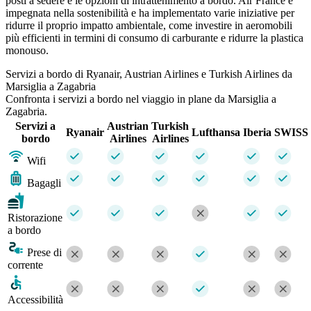
posti a sedere e le opzioni di intrattenimento a bordo. Air France è
impegnata nella sostenibilità e ha implementato varie iniziative per
ridurre il proprio impatto ambientale, come investire in aeromobili
più efficienti in termini di consumo di carburante e ridurre la plastica
monouso.
Servizi a bordo di Ryanair, Austrian Airlines e Turkish Airlines da
Marsiglia a Zagabria
Confronta i servizi a bordo nel viaggio in plane da Marsiglia a
Zagabria.
Servizi a
Austrian
Turkish
Ryanair
Lufthansa
Iberia
SWISS
bordo
Airlines
Airlines
Wifi
Bagagli
Ristorazione
a bordo
Prese di
corrente
Accessibilità