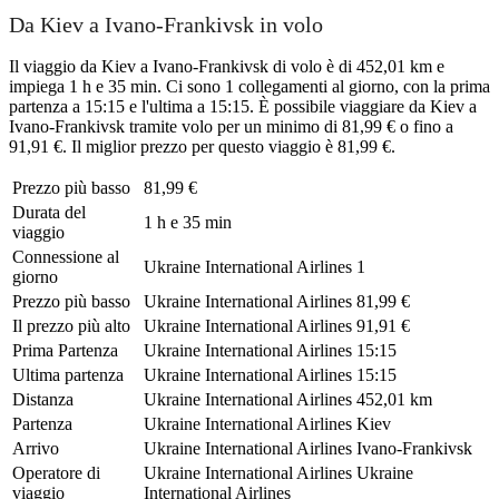
Da Kiev a Ivano-Frankivsk in volo
Il viaggio da Kiev a Ivano-Frankivsk di volo è di 452,01 km e
impiega 1 h e 35 min. Ci sono 1 collegamenti al giorno, con la prima
partenza a 15:15 e l'ultima a 15:15. È possibile viaggiare da Kiev a
Ivano-Frankivsk tramite volo per un minimo di 81,99 € o fino a
91,91 €. Il miglior prezzo per questo viaggio è 81,99 €.
Prezzo più basso
81,99 €
Durata del
1 h e 35 min
viaggio
Connessione al
Ukraine International Airlines
1
giorno
Prezzo più basso
Ukraine International Airlines
81,99 €
Il prezzo più alto
Ukraine International Airlines
91,91 €
Prima Partenza
Ukraine International Airlines
15:15
Ultima partenza
Ukraine International Airlines
15:15
Distanza
Ukraine International Airlines
452,01 km
Partenza
Ukraine International Airlines
Kiev
Arrivo
Ukraine International Airlines
Ivano-Frankivsk
Operatore di
Ukraine International Airlines
Ukraine
viaggio
International Airlines