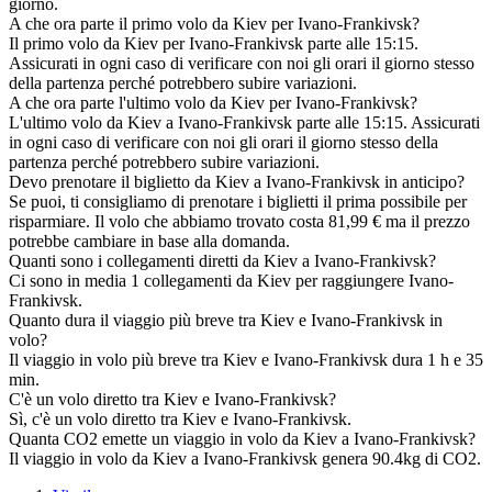
giorno.
A che ora parte il primo volo da Kiev per Ivano-Frankivsk?
Il primo volo da Kiev per Ivano-Frankivsk parte alle 15:15.
Assicurati in ogni caso di verificare con noi gli orari il giorno stesso
della partenza perché potrebbero subire variazioni.
A che ora parte l'ultimo volo da Kiev per Ivano-Frankivsk?
L'ultimo volo da Kiev a Ivano-Frankivsk parte alle 15:15. Assicurati
in ogni caso di verificare con noi gli orari il giorno stesso della
partenza perché potrebbero subire variazioni.
Devo prenotare il biglietto da Kiev a Ivano-Frankivsk in anticipo?
Se puoi, ti consigliamo di prenotare i biglietti il prima possibile per
risparmiare. Il volo che abbiamo trovato costa 81,99 € ma il prezzo
potrebbe cambiare in base alla domanda.
Quanti sono i collegamenti diretti da Kiev a Ivano-Frankivsk?
Ci sono in media 1 collegamenti da Kiev per raggiungere Ivano-
Frankivsk.
Quanto dura il viaggio più breve tra Kiev e Ivano-Frankivsk in
volo?
Il viaggio in volo più breve tra Kiev e Ivano-Frankivsk dura 1 h e 35
min.
C'è un volo diretto tra Kiev e Ivano-Frankivsk?
Sì, c'è un volo diretto tra Kiev e Ivano-Frankivsk.
Quanta CO2 emette un viaggio in volo da Kiev a Ivano-Frankivsk?
Il viaggio in volo da Kiev a Ivano-Frankivsk genera 90.4kg di CO2.