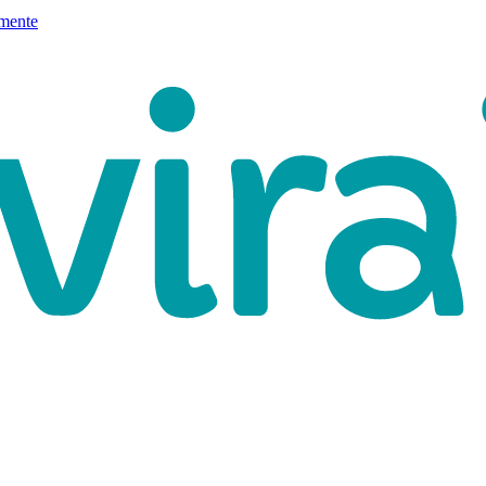
mente