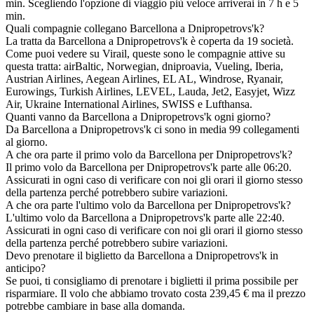
min. Scegliendo l'opzione di viaggio più veloce arriverai in 7 h e 5
min.
Quali compagnie collegano Barcellona a Dnipropetrovs'k?
La tratta da Barcellona a Dnipropetrovs'k è coperta da 19 società.
Come puoi vedere su Virail, queste sono le compagnie attive su
questa tratta: airBaltic, Norwegian, dniproavia, Vueling, Iberia,
Austrian Airlines, Aegean Airlines, EL AL, Windrose, Ryanair,
Eurowings, Turkish Airlines, LEVEL, Lauda, Jet2, Easyjet, Wizz
Air, Ukraine International Airlines, SWISS e Lufthansa.
Quanti vanno da Barcellona a Dnipropetrovs'k ogni giorno?
Da Barcellona a Dnipropetrovs'k ci sono in media 99 collegamenti
al giorno.
A che ora parte il primo volo da Barcellona per Dnipropetrovs'k?
Il primo volo da Barcellona per Dnipropetrovs'k parte alle 06:20.
Assicurati in ogni caso di verificare con noi gli orari il giorno stesso
della partenza perché potrebbero subire variazioni.
A che ora parte l'ultimo volo da Barcellona per Dnipropetrovs'k?
L'ultimo volo da Barcellona a Dnipropetrovs'k parte alle 22:40.
Assicurati in ogni caso di verificare con noi gli orari il giorno stesso
della partenza perché potrebbero subire variazioni.
Devo prenotare il biglietto da Barcellona a Dnipropetrovs'k in
anticipo?
Se puoi, ti consigliamo di prenotare i biglietti il prima possibile per
risparmiare. Il volo che abbiamo trovato costa 239,45 € ma il prezzo
potrebbe cambiare in base alla domanda.