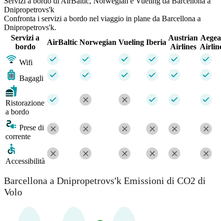
Servizi a bordo di AirBaltic, Norwegian e Vueling da Barcellona a
Dnipropetrovs'k
Confronta i servizi a bordo nel viaggio in plane da Barcellona a
Dnipropetrovs'k.
Servizi a
Austrian
Aege
AirBaltic
Norwegian
Vueling
Iberia
bordo
Airlines
Airlin
Wifi
Bagagli
Ristorazione
a bordo
Prese di
corrente
Accessibilità
Barcellona a Dnipropetrovs'k Emissioni di CO2 di
Volo