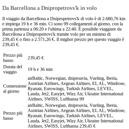
Da Barcellona a Dnipropetrovs'k in volo
Il viaggio da Barcellona a Dnipropetrovs'k di volo è di 2.680,76 km
e impiega 19 h e 36 min. Ci sono 99 collegamenti al giorno, con la
prima partenza a 06:20 e l'ultima a 22:40. È possibile viaggiare da
Barcellona a Dnipropetrovs'k tramite volo per un minimo di
239,45 € o fino a 2.571,26 €. Il miglior prezzo per questo viaggio è
239,45 €.
Prezzo più
239,45 €
basso
Durata del
19 h e 36 min
viaggio
airBaltic, Norwegian, dniproavia, Vueling, Iberia,
Austrian Airlines, Aegean Airlines, EL AL, Windrose,
Connessione
Ryanair, Eurowings, Turkish Airlines, LEVEL,
al giorno
Lauda, Jet2, Easyjet, Wizz Air, Ukraine International
Airlines, SWISS, Lufthansa
99
airBaltic, Norwegian, dniproavia, Vueling, Iberia,
Austrian Airlines, Aegean Airlines, EL AL, Windrose,
Prezzo più
Ryanair, Eurowings, Turkish Airlines, LEVEL,
basso
Lauda, Jet2, Easyjet, Wizz Air, Ukraine International
Airlines, SWISS, Lufthansa
239,45 €