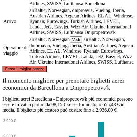
Airlines, SWISS, Lufthansa
Barcellona
airBaltic, Norwegian, dniproavia, Vueling, Iberia,
Austrian Airlines, Aegean Airlines, EL AL, Windrose,
Arrivo
Ryanair, Eurowings, Turkish Airlines, LEVEL,
Lauda, Jet2, Easyjet, Wizz Air, Ukraine International
Airlines, SWISS, Lufthansa
Dnipropetrovs'k
airBaltic, Norwegian
airBaltic, Norwegian,
Vedi
dniproavia, Vueling, Iberia, Austrian Airlines, Aegean
Operatore di
Airlines, EL AL, Windrose, Ryanair, Eurowings,
viaggio
Turkish Airlines, LEVEL, Lauda, Jet2, Easyjet, Wizz
Air, Ukraine International Airlines, SWISS, Lufthansa
©
CARTO
, ©
OpenStreetMap
contributors
Cerca il miglior prezzo
Il momento migliore per prenotare biglietti aerei
economici da Barcellona a Dnipropetrovs'k
Dnipropetrovsk
I biglietti aerei Barcellona - Dnipropetrovs'k più economici possono
essere trovati a partire da 98,15 € se sei fortunato, o 655,43 € in
media. Il biglietto più costoso può costare fino a 2.936,00 €.
Barcelona