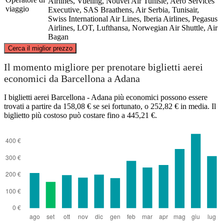
Airlines, Vueling, Nouvel Air Tunisie, Aero Services
viaggio
Executive, SAS Braathens, Air Serbia, Tunisair,
Swiss International Air Lines, Iberia Airlines, Pegasus
Airlines, LOT, Lufthansa, Norwegian Air Shuttle, Air
Bagan
©
CARTO
, ©
OpenStreetMap
contributors
Cerca il miglior prezzo
Il momento migliore per prenotare biglietti aerei
economici da Barcellona a Adana
I biglietti aerei Barcellona - Adana più economici possono essere
Barcelona
trovati a partire da 158,08 € se sei fortunato, o 252,82 € in media. Il
biglietto più costoso può costare fino a 445,21 €.
Adana