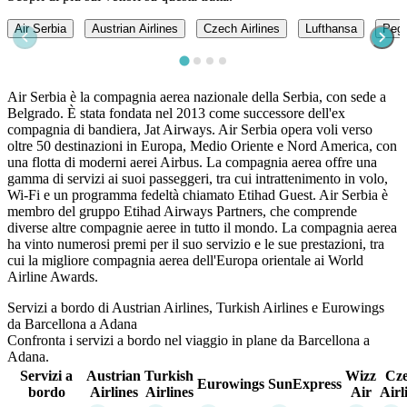
Air Serbia
Austrian Airlines
Czech Airlines
Lufthansa
Pega
Air Serbia è la compagnia aerea nazionale della Serbia, con sede a
Belgrado. È stata fondata nel 2013 come successore dell'ex
compagnia di bandiera, Jat Airways. Air Serbia opera voli verso
oltre 50 destinazioni in Europa, Medio Oriente e Nord America, con
una flotta di moderni aerei Airbus. La compagnia aerea offre una
gamma di servizi ai suoi passeggeri, tra cui intrattenimento in volo,
Wi-Fi e un programma fedeltà chiamato Etihad Guest. Air Serbia è
membro del gruppo Etihad Airways Partners, che comprende
diverse altre compagnie aeree in tutto il mondo. La compagnia aerea
ha vinto numerosi premi per il suo servizio e le sue prestazioni, tra
cui la migliore compagnia aerea dell'Europa orientale ai World
Airline Awards.
Servizi a bordo di Austrian Airlines, Turkish Airlines e Eurowings
da Barcellona a Adana
Confronta i servizi a bordo nel viaggio in plane da Barcellona a
Adana.
Servizi a
Austrian
Turkish
Wizz
Cz
Eurowings
SunExpress
bordo
Airlines
Airlines
Air
Airl