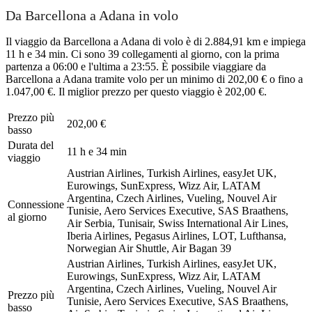
Da Barcellona a Adana in volo
Il viaggio da Barcellona a Adana di volo è di 2.884,91 km e impiega
11 h e 34 min. Ci sono 39 collegamenti al giorno, con la prima
partenza a 06:00 e l'ultima a 23:55. È possibile viaggiare da
Barcellona a Adana tramite volo per un minimo di 202,00 € o fino a
1.047,00 €. Il miglior prezzo per questo viaggio è 202,00 €.
Prezzo più
202,00 €
basso
Durata del
11 h e 34 min
viaggio
Austrian Airlines, Turkish Airlines, easyJet UK,
Eurowings, SunExpress, Wizz Air, LATAM
Argentina, Czech Airlines, Vueling, Nouvel Air
Connessione
Tunisie, Aero Services Executive, SAS Braathens,
al giorno
Air Serbia, Tunisair, Swiss International Air Lines,
Iberia Airlines, Pegasus Airlines, LOT, Lufthansa,
Norwegian Air Shuttle, Air Bagan
39
Austrian Airlines, Turkish Airlines, easyJet UK,
Eurowings, SunExpress, Wizz Air, LATAM
Argentina, Czech Airlines, Vueling, Nouvel Air
Prezzo più
Tunisie, Aero Services Executive, SAS Braathens,
basso