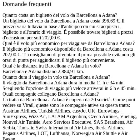
Domande frequenti
Quanto costa un biglietto del volo da Barcellona a Adana?
Un biglietto del volo da Barcellona a Adana costa 396,69 €. Il
prezzo varia tuttavia in base all'anticipo con cui si acquista il
biglietto e all'orario di viaggio. È possibile trovare biglietti a prezzi
d'occasione per soli 202,00 €.
Qual è il volo più economico per viaggiare da Barcellona a Adana?
Il biglietto più economico disponibile da Barcellona a Adana costa
202,00 €. Ti consigliamo di prenotare il prima possibile evitando gli
orari di punta per aggiudicarti il biglietto più conveniente.
Qual è la distanza tra Barcellona e Adana in volo?
Barcellona e Adana distano 2.884,91 km.
Quanto dura il viaggio in volo tra Barcellona e Adana?
Il viaggio da Barcellona a Adana dura in media 11 h e 34 min.
Scegliendo l'opzione di viaggio più veloce arriverai in 6 h e 45 min.
Quali compagnie collegano Barcellona a Adana?
La tratta da Barcellona a Adana è coperta da 20 società. Come puoi
vedere su Virail, queste sono le compagnie attive su questa tratta:
Austrian Airlines, Turkish Airlines, easyJet UK, Eurowings,
SunExpress, Wizz Air, LATAM Argentina, Czech Airlines, Vueling,
Nouvel Air Tunisie, Aero Services Executive, SAS Braathens, Air
Serbia, Tunisair, Swiss International Air Lines, Iberia Airlines,
Pegasus Airlines, LOT, Lufthansa, Norwegian Air Shuttle e Air
Bagan.