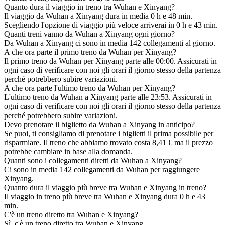
Quanto dura il viaggio in treno tra Wuhan e Xinyang?
Il viaggio da Wuhan a Xinyang dura in media 0 h e 48 min.
Scegliendo l'opzione di viaggio più veloce arriverai in 0 h e 43 min.
Quanti treni vanno da Wuhan a Xinyang ogni giorno?
Da Wuhan a Xinyang ci sono in media 142 collegamenti al giorno.
A che ora parte il primo treno da Wuhan per Xinyang?
Il primo treno da Wuhan per Xinyang parte alle 00:00. Assicurati in
ogni caso di verificare con noi gli orari il giorno stesso della partenza
perché potrebbero subire variazioni.
A che ora parte l'ultimo treno da Wuhan per Xinyang?
L'ultimo treno da Wuhan a Xinyang parte alle 23:53. Assicurati in
ogni caso di verificare con noi gli orari il giorno stesso della partenza
perché potrebbero subire variazioni.
Devo prenotare il biglietto da Wuhan a Xinyang in anticipo?
Se puoi, ti consigliamo di prenotare i biglietti il prima possibile per
risparmiare. Il treno che abbiamo trovato costa 8,41 € ma il prezzo
potrebbe cambiare in base alla domanda.
Quanti sono i collegamenti diretti da Wuhan a Xinyang?
Ci sono in media 142 collegamenti da Wuhan per raggiungere
Xinyang.
Quanto dura il viaggio più breve tra Wuhan e Xinyang in treno?
Il viaggio in treno più breve tra Wuhan e Xinyang dura 0 h e 43
min.
C'è un treno diretto tra Wuhan e Xinyang?
Sì, c'è un treno diretto tra Wuhan e Xinyang.