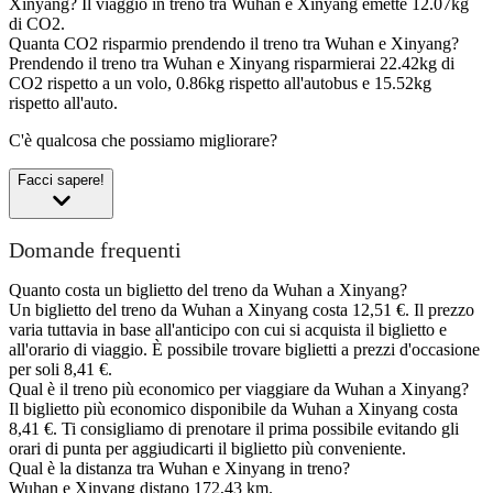
Xinyang?
Il viaggio in treno tra Wuhan e Xinyang emette 12.07kg
di CO2.
Quanta CO2 risparmio prendendo il treno tra Wuhan e Xinyang?
Prendendo il treno tra Wuhan e Xinyang risparmierai 22.42kg di
CO2 rispetto a un volo, 0.86kg rispetto all'autobus e 15.52kg
rispetto all'auto.
C'è qualcosa che possiamo migliorare?
Facci sapere!
Domande frequenti
Quanto costa un biglietto del treno da Wuhan a Xinyang?
Un biglietto del treno da Wuhan a Xinyang costa 12,51 €. Il prezzo
varia tuttavia in base all'anticipo con cui si acquista il biglietto e
all'orario di viaggio. È possibile trovare biglietti a prezzi d'occasione
per soli 8,41 €.
Qual è il treno più economico per viaggiare da Wuhan a Xinyang?
Il biglietto più economico disponibile da Wuhan a Xinyang costa
8,41 €. Ti consigliamo di prenotare il prima possibile evitando gli
orari di punta per aggiudicarti il biglietto più conveniente.
Qual è la distanza tra Wuhan e Xinyang in treno?
Wuhan e Xinyang distano 172,43 km.