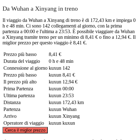
Da Wuhan a Xinyang in treno
Il viaggio da Wuhan a Xinyang di treno è di 172,43 km e impiega 0
h e 48 min. Ci sono 142 collegamenti al giorno, con la prima
partenza a 00:00 e l'ultima a 23:53. È possibile viaggiare da Wuhan
a Xinyang tramite treno per un minimo di 8,41 € o fino a 12,94 €. Il
miglior prezzo per questo viaggio è 8,41 €.
Prezzo più basso
8,41 €
Durata del viaggio
0 h e 48 min
Connessione al giorno
kuxun
142
Prezzo più basso
kuxun
8,41 €
Il prezzo più alto
kuxun
12,94 €
Prima Partenza
kuxun
00:00
Ultima partenza
kuxun
23:53
Distanza
kuxun
172,43 km
Partenza
kuxun
Wuhan
Arrivo
kuxun
Xinyang
Operatore di viaggio
kuxun
kuxun
©
CARTO
, ©
OpenStreetMap
contributors
Cerca il miglior prezzo
Xinyang