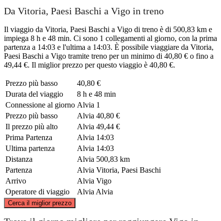
Da Vitoria, Paesi Baschi a Vigo in treno
Il viaggio da Vitoria, Paesi Baschi a Vigo di treno è di 500,83 km e
impiega 8 h e 48 min. Ci sono 1 collegamenti al giorno, con la prima
partenza a 14:03 e l'ultima a 14:03. È possibile viaggiare da Vitoria,
Paesi Baschi a Vigo tramite treno per un minimo di 40,80 € o fino a
49,44 €. Il miglior prezzo per questo viaggio è 40,80 €.
Prezzo più basso
40,80 €
Durata del viaggio
8 h e 48 min
Connessione al giorno
Alvia
1
Prezzo più basso
Alvia
40,80 €
Il prezzo più alto
Alvia
49,44 €
Prima Partenza
Alvia
14:03
Ultima partenza
Alvia
14:03
Distanza
Alvia
500,83 km
Partenza
Alvia
Vitoria, Paesi Baschi
Arrivo
Alvia
Vigo
Operatore di viaggio
Alvia
Alvia
©
CARTO
, ©
OpenStreetMap
contributors
Cerca il miglior prezzo