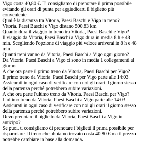
Vigo costa 40,80 €. Ti consigliamo di prenotare il prima possibile
evitando gli orari di punta per aggiudicarti il biglietto più
conveniente.
Qual è la distanza tra Vitoria, Paesi Baschi e Vigo in treno?
Vitoria, Paesi Baschi e Vigo distano 500,83 km.
Quanto dura il viaggio in treno tra Vitoria, Paesi Baschi e Vigo?
Il viaggio da Vitoria, Paesi Baschi a Vigo dura in media 8 h e 48
min. Scegliendo l'opzione di viaggio più veloce arriverai in 8 h e 48
min.
Quanti treni vanno da Vitoria, Paesi Baschi a Vigo ogni giorno?
Da Vitoria, Paesi Baschi a Vigo ci sono in media 1 collegamenti al
giorno.
A che ora parte il primo treno da Vitoria, Paesi Baschi per Vigo?
Il primo treno da Vitoria, Paesi Baschi per Vigo parte alle 14:03.
Assicurati in ogni caso di verificare con noi gli orari il giorno stesso
della partenza perché potrebbero subire variazioni.
A che ora parte l'ultimo treno da Vitoria, Paesi Baschi per Vigo?
L'ultimo treno da Vitoria, Paesi Baschi a Vigo parte alle 14:03.
Assicurati in ogni caso di verificare con noi gli orari il giorno stesso
della partenza perché potrebbero subire variazioni.
Devo prenotare il biglietto da Vitoria, Paesi Baschi a Vigo in
anticipo?
Se puoi, ti consigliamo di prenotare i biglietti il prima possibile per
risparmiare. Il treno che abbiamo trovato costa 40,80 € ma il prezzo
potrebbe cambiare in base alla domanda.