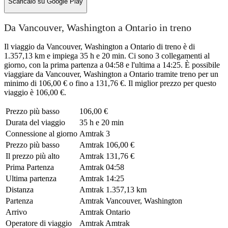
Scaricalo su
Google Play
Da Vancouver, Washington a Ontario in treno
Il viaggio da Vancouver, Washington a Ontario di treno è di
1.357,13 km e impiega 35 h e 20 min. Ci sono 3 collegamenti al
giorno, con la prima partenza a 04:58 e l'ultima a 14:25. È possibile
viaggiare da Vancouver, Washington a Ontario tramite treno per un
minimo di 106,00 € o fino a 131,76 €. Il miglior prezzo per questo
viaggio è 106,00 €.
Prezzo più basso
106,00 €
Durata del viaggio
35 h e 20 min
Connessione al giorno
Amtrak
3
Prezzo più basso
Amtrak
106,00 €
Il prezzo più alto
Amtrak
131,76 €
Prima Partenza
Amtrak
04:58
Ultima partenza
Amtrak
14:25
Distanza
Amtrak
1.357,13 km
Partenza
Amtrak
Vancouver, Washington
Arrivo
Amtrak
Ontario
Operatore di viaggio
Amtrak
Amtrak
©
CARTO
, ©
OpenStreetMap
contributors