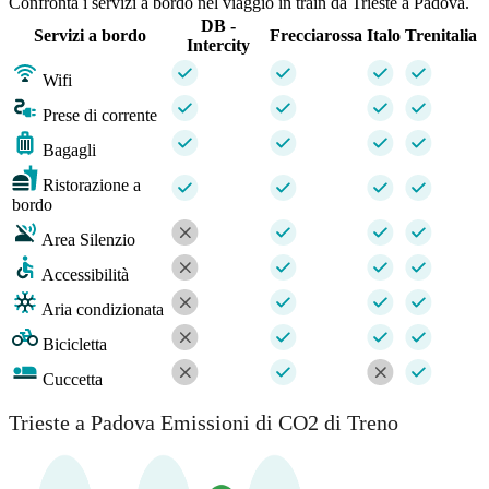
Confronta i servizi a bordo nel viaggio in train da Trieste a Padova.
DB -
Servizi a bordo
Frecciarossa
Italo
Trenitalia
Intercity
Wifi
Prese di corrente
Bagagli
Ristorazione a
bordo
Area Silenzio
Accessibilità
Aria condizionata
Bicicletta
Cuccetta
Trieste a Padova Emissioni di CO2 di Treno