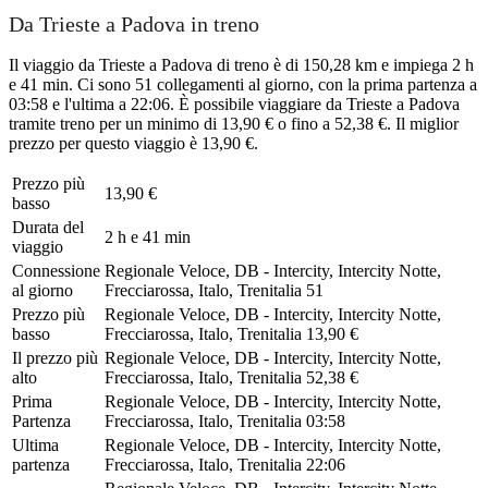
Da Trieste a Padova in treno
Il viaggio da Trieste a Padova di treno è di 150,28 km e impiega 2 h
e 41 min. Ci sono 51 collegamenti al giorno, con la prima partenza a
03:58 e l'ultima a 22:06. È possibile viaggiare da Trieste a Padova
tramite treno per un minimo di 13,90 € o fino a 52,38 €. Il miglior
prezzo per questo viaggio è 13,90 €.
Prezzo più
13,90 €
basso
Durata del
2 h e 41 min
viaggio
Connessione
Regionale Veloce, DB - Intercity, Intercity Notte,
al giorno
Frecciarossa, Italo, Trenitalia
51
Prezzo più
Regionale Veloce, DB - Intercity, Intercity Notte,
basso
Frecciarossa, Italo, Trenitalia
13,90 €
Il prezzo più
Regionale Veloce, DB - Intercity, Intercity Notte,
alto
Frecciarossa, Italo, Trenitalia
52,38 €
Prima
Regionale Veloce, DB - Intercity, Intercity Notte,
Partenza
Frecciarossa, Italo, Trenitalia
03:58
Ultima
Regionale Veloce, DB - Intercity, Intercity Notte,
partenza
Frecciarossa, Italo, Trenitalia
22:06