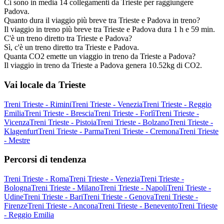
Ci sono in media 14 collegamenti da Trieste per raggiungere
Padova.
Quanto dura il viaggio più breve tra Trieste e Padova in treno?
Il viaggio in treno più breve tra Trieste e Padova dura 1 h e 59 min.
C'è un treno diretto tra Trieste e Padova?
Sì, c'è un treno diretto tra Trieste e Padova.
Quanta CO2 emette un viaggio in treno da Trieste a Padova?
Il viaggio in treno da Trieste a Padova genera 10.52kg di CO2.
Vai locale da Trieste
Treni Trieste - Rimini
Treni Trieste - Venezia
Treni Trieste - Reggio
Emilia
Treni Trieste - Brescia
Treni Trieste - Forlì
Treni Trieste -
Vicenza
Treni Trieste - Pistoia
Treni Trieste - Bolzano
Treni Trieste -
Klagenfurt
Treni Trieste - Parma
Treni Trieste - Cremona
Treni Trieste
- Mestre
Percorsi di tendenza
Treni Trieste - Roma
Treni Trieste - Venezia
Treni Trieste -
Bologna
Treni Trieste - Milano
Treni Trieste - Napoli
Treni Trieste -
Udine
Treni Trieste - Bari
Treni Trieste - Genova
Treni Trieste -
Firenze
Treni Trieste - Ancona
Treni Trieste - Benevento
Treni Trieste
- Reggio Emilia