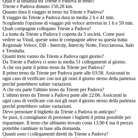
Qual è la distanza tra Trieste e Padova in treno?
Trieste e Padova distano 150,28 km.
Quanto dura il viaggio in treno tra Trieste e Padova?
Il viaggio da Trieste a Padova dura in media 2 h e 41 min.
Scegliendo l'opzione di viaggio più veloce arriverai in 1 h e 59 min.
Quali compagnie collegano Trieste a Padova?
La tratta da Trieste a Padova è coperta da 5 società. Come puoi
vedere su Virail, queste sono le compagnie attive su questa tratta:
Regionale Veloce, DB - Intercity, Intercity Notte, Frecciarossa, Italo
e Trenitalia.
Quanti treni vanno da Trieste a Padova ogni giorno?
Da Trieste a Padova ci sono in media 51 collegamenti al giorno.
A che ora parte il primo treno da Trieste per Padova?
Il primo treno da Trieste per Padova parte alle 03:58. Assicurati in
ogni caso di verificare con noi gli orari il giorno stesso della partenza
perché potrebbero subire variazioni.
A che ora parte l'ultimo treno da Trieste per Padova?
L'ultimo treno da Trieste a Padova parte alle 22:06. Assicurati in
ogni caso di verificare con noi gli orari il giorno stesso della partenza
perché potrebbero subire variazioni.
Devo prenotare il biglietto da Trieste a Padova in anticipo?
Se puoi, ti consigliamo di prenotare i biglietti il prima possibile per
risparmiare. Il treno che abbiamo trovato costa 13,90 € ma il prezzo
potrebbe cambiare in base alla domanda.
Quanti sono i collegamenti diretti da Trieste a Padova?