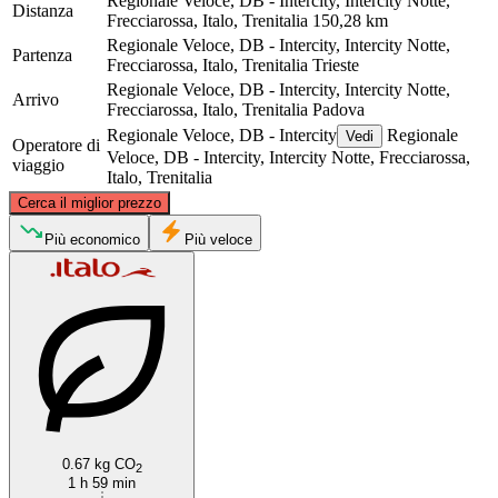
Regionale Veloce, DB - Intercity, Intercity Notte,
Distanza
Frecciarossa, Italo, Trenitalia
150,28 km
Regionale Veloce, DB - Intercity, Intercity Notte,
Partenza
Frecciarossa, Italo, Trenitalia
Trieste
Regionale Veloce, DB - Intercity, Intercity Notte,
Arrivo
Frecciarossa, Italo, Trenitalia
Padova
Regionale Veloce, DB - Intercity
Regionale
Vedi
Operatore di
Veloce, DB - Intercity, Intercity Notte, Frecciarossa,
viaggio
Italo, Trenitalia
©
CARTO
, ©
OpenStreetMap
contributors
Cerca il miglior prezzo
Più economico
Più veloce
Trieste
Padua
0.67 kg CO
2
1 h 59 min