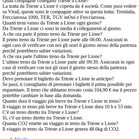
Quali compagnie collegano Trieste a Lione?
La tratta da Trieste a Lione è coperta da 4 società. Come puoi vedere
su Virail, queste sono le compagnie attive su questa tratta: Trenitalia,
Frecciarossa 1000, TER, TGV inOui e Frecciarossa.
Quanti treni vanno da Trieste a Lione ogni giorno?
Da Trieste a Lione ci sono in media 4 collegamenti al giorno.
A che ora parte il primo treno da Trieste per Lione?
Il primo treno da Trieste per Lione parte alle 06:00. Assicurati in
ogni caso di verificare con noi gli orari il giorno stesso della partenza
perché potrebbero subire variazioni.
A che ora parte l'ultimo treno da Trieste per Lione?
L'ultimo treno da Trieste a Lione parte alle 09:39. Assicurati in ogni
caso di verificare con noi gli orari il giorno stesso della partenza
perché potrebbero subire variazioni.
Devo prenotare il biglietto da Trieste a Lione in anticipo?
Se puoi, ti consigliamo di prenotare i biglietti il prima possibile per
risparmiare. Il treno che abbiamo trovato costa 104,90 € ma il prezzo
potrebbe cambiare in base alla domanda.
Quanto dura il viaggio più breve tra Trieste e Lione in treno?
Il viaggio in treno più breve tra Trieste e Lione dura 10 h e 53 min.
C'è un treno diretto tra Trieste e Lione?
Sì, c'è un treno diretto tra Trieste e Lione.
Quanta CO2 emette un viaggio in treno da Trieste a Lione?
Il viaggio in treno da Trieste a Lione genera 48.6kg di CO2.