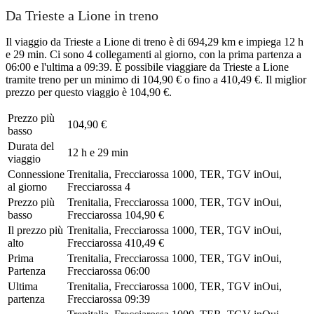
Da Trieste a Lione in treno
Il viaggio da Trieste a Lione di treno è di 694,29 km e impiega 12 h
e 29 min. Ci sono 4 collegamenti al giorno, con la prima partenza a
06:00 e l'ultima a 09:39. È possibile viaggiare da Trieste a Lione
tramite treno per un minimo di 104,90 € o fino a 410,49 €. Il miglior
prezzo per questo viaggio è 104,90 €.
Prezzo più
104,90 €
basso
Durata del
12 h e 29 min
viaggio
Connessione
Trenitalia, Frecciarossa 1000, TER, TGV inOui,
al giorno
Frecciarossa
4
Prezzo più
Trenitalia, Frecciarossa 1000, TER, TGV inOui,
basso
Frecciarossa
104,90 €
Il prezzo più
Trenitalia, Frecciarossa 1000, TER, TGV inOui,
alto
Frecciarossa
410,49 €
Prima
Trenitalia, Frecciarossa 1000, TER, TGV inOui,
Partenza
Frecciarossa
06:00
Ultima
Trenitalia, Frecciarossa 1000, TER, TGV inOui,
partenza
Frecciarossa
09:39