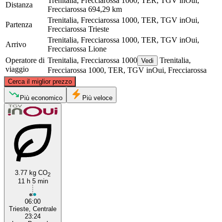
Trenitalia, Frecciarossa 1000, TER, TGV inOui,
Distanza
Frecciarossa
694,29 km
Trenitalia, Frecciarossa 1000, TER, TGV inOui,
Partenza
Frecciarossa
Trieste
Trenitalia, Frecciarossa 1000, TER, TGV inOui,
Arrivo
Frecciarossa
Lione
Operatore di
Trenitalia, Frecciarossa 1000
Trenitalia,
Vedi
viaggio
Frecciarossa 1000, TER, TGV inOui, Frecciarossa
©
CARTO
, ©
OpenStreetMap
contributors
Cerca il miglior prezzo
Più economico
Più veloce
Lyon
Trieste
3.77 kg CO
2
11 h 5 min
06:00
Trieste, Centrale
23:24