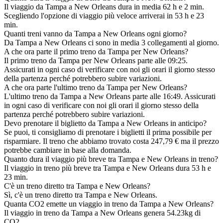
Il viaggio da Tampa a New Orleans dura in media 62 h e 2 min.
Scegliendo l'opzione di viaggio più veloce arriverai in 53 h e 23
min.
Quanti treni vanno da Tampa a New Orleans ogni giorno?
Da Tampa a New Orleans ci sono in media 3 collegamenti al giorno.
A che ora parte il primo treno da Tampa per New Orleans?
Il primo treno da Tampa per New Orleans parte alle 09:25.
Assicurati in ogni caso di verificare con noi gli orari il giorno stesso
della partenza perché potrebbero subire variazioni.
A che ora parte l'ultimo treno da Tampa per New Orleans?
L'ultimo treno da Tampa a New Orleans parte alle 16:49. Assicurati
in ogni caso di verificare con noi gli orari il giorno stesso della
partenza perché potrebbero subire variazioni.
Devo prenotare il biglietto da Tampa a New Orleans in anticipo?
Se puoi, ti consigliamo di prenotare i biglietti il prima possibile per
risparmiare. Il treno che abbiamo trovato costa 247,79 € ma il prezzo
potrebbe cambiare in base alla domanda.
Quanto dura il viaggio più breve tra Tampa e New Orleans in treno?
Il viaggio in treno più breve tra Tampa e New Orleans dura 53 h e
23 min.
C'è un treno diretto tra Tampa e New Orleans?
Sì, c'è un treno diretto tra Tampa e New Orleans.
Quanta CO2 emette un viaggio in treno da Tampa a New Orleans?
Il viaggio in treno da Tampa a New Orleans genera 54.23kg di
CO2.