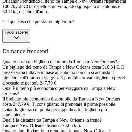
Orleans?
Prendendo il treno tra Tampa e New Orleans risparmierai
100.7kg di CO2 rispetto a un volo, 3.87kg rispetto all'autobus e
69.71kg rispetto all'auto.
C'è qualcosa che possiamo migliorare?
Facci sapere!
Domande frequenti
Quanto costa un biglietto del treno da Tampa a New Orleans?
Un biglietto del treno da Tampa a New Orleans costa 316,34 €. Il
prezzo varia tuttavia in base all'anticipo con cui si acquista il
biglietto e all'orario di viaggio. È possibile trovare biglietti a prezzi
d'occasione per soli 247,79 €.
Qual è il treno più economico per viaggiare da Tampa a New
Orleans?
Il biglietto più economico disponibile da Tampa a New Orleans
costa 247,79 €. Ti consigliamo di prenotare il prima possibile
evitando gli orari di punta per aggiudicarti il biglietto più
conveniente.
Qual è la distanza tra Tampa e New Orleans in treno?
Tampa e New Orleans distano 774,65 km.
Quanto dura il viaggio in treno tra Tampa e New Orleans?