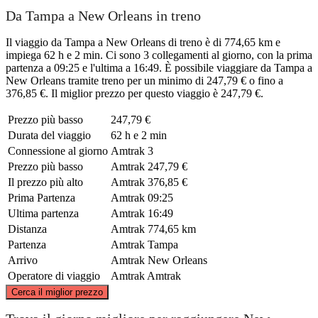
Da Tampa a New Orleans in treno
Il viaggio da Tampa a New Orleans di treno è di 774,65 km e
impiega 62 h e 2 min. Ci sono 3 collegamenti al giorno, con la prima
partenza a 09:25 e l'ultima a 16:49. È possibile viaggiare da Tampa a
New Orleans tramite treno per un minimo di 247,79 € o fino a
376,85 €. Il miglior prezzo per questo viaggio è 247,79 €.
Prezzo più basso
247,79 €
Durata del viaggio
62 h e 2 min
Connessione al giorno
Amtrak
3
Prezzo più basso
Amtrak
247,79 €
Il prezzo più alto
Amtrak
376,85 €
Prima Partenza
Amtrak
09:25
Ultima partenza
Amtrak
16:49
Distanza
Amtrak
774,65 km
Partenza
Amtrak
Tampa
Arrivo
Amtrak
New Orleans
Operatore di viaggio
Amtrak
Amtrak
©
CARTO
, ©
OpenStreetMap
contributors
Cerca il miglior prezzo