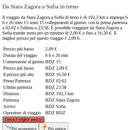
Da Stara Zagora a Sofia in treno
Il viaggio da Stara Zagora a Sofia di treno è di 192,3 km e impiega 6
h e 20 min. Ci sono 15 collegamenti al giorno, con la prima partenza
a 02:02 e l'ultima a 23:58. È possibile viaggiare da Stara Zagora a
Sofia tramite treno per un minimo di 2,09 € o fino a 16,50 €. Il
miglior prezzo per questo viaggio è 2,09 €.
Prezzo più basso
2,09 €
Durata del viaggio
6 h e 20 min
Connessione al giorno
BDZ
15
Prezzo più basso
BDZ
2,09 €
Il prezzo più alto
BDZ
16,50 €
Prima Partenza
BDZ
02:02
Ultima partenza
BDZ
23:58
Distanza
BDZ
192,3 km
Partenza
BDZ
Stara Zagora
Arrivo
BDZ
Sofia
Operatore di viaggio
BDZ
BDZ
©
CARTO
, ©
OpenStreetMap
contributors
Cerca il miglior prezzo
Più economico
Più veloce