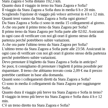
Stara Zagora e Sofia distano 192,3 km.
Quanto dura il viaggio in treno tra Stara Zagora e Sofia?
Il viaggio da Stara Zagora a Sofia dura in media 6 h e 20 min.
Scegliendo l'opzione di viaggio più veloce arriverai in 4 h e 12 min.
Quanti treni vanno da Stara Zagora a Sofia ogni giorno?
Da Stara Zagora a Sofia ci sono in media 15 collegamenti al giorno.
A che ora parte il primo treno da Stara Zagora per Sofia?
Il primo treno da Stara Zagora per Sofia parte alle 02:02. Assicurati
in ogni caso di verificare con noi gli orari il giorno stesso della
partenza perché potrebbero subire variazioni.
A che ora parte l'ultimo treno da Stara Zagora per Sofia?
L'ultimo treno da Stara Zagora a Sofia parte alle 23:58. Assicurati in
ogni caso di verificare con noi gli orari il giorno stesso della partenza
perché potrebbero subire variazioni.
Devo prenotare il biglietto da Stara Zagora a Sofia in anticipo?
Se puoi, ti consigliamo di prenotare i biglietti il prima possibile per
risparmiare. Il treno che abbiamo trovato costa 2,09 € ma il prezzo
potrebbe cambiare in base alla domanda.
Quanti sono i collegamenti diretti da Stara Zagora a Sofia?
Ci sono in media 4 collegamenti da Stara Zagora per raggiungere
Sofia.
Quanto dura il viaggio più breve tra Stara Zagora e Sofia in treno?
Il viaggio in treno più breve tra Stara Zagora e Sofia dura 4 h e 12
min.
C'è un treno diretto tra Stara Zagora e Sofia?