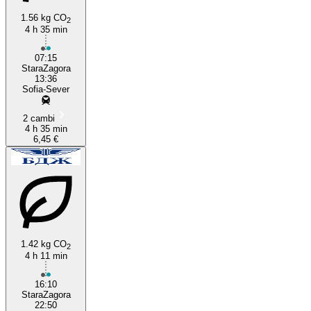
1.56 kg CO
2
4 h 35 min
07:15
StaraZagora
13:36
Sofia-Sever
2 cambi
4 h 35 min
6,45 €
1.42 kg CO
2
4 h 11 min
16:10
StaraZagora
22:50