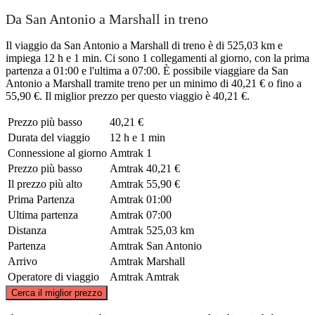
Da San Antonio a Marshall in treno
Il viaggio da San Antonio a Marshall di treno è di 525,03 km e
impiega 12 h e 1 min. Ci sono 1 collegamenti al giorno, con la prima
partenza a 01:00 e l'ultima a 07:00. È possibile viaggiare da San
Antonio a Marshall tramite treno per un minimo di 40,21 € o fino a
55,90 €. Il miglior prezzo per questo viaggio è 40,21 €.
Prezzo più basso
40,21 €
Durata del viaggio
12 h e 1 min
Connessione al giorno
Amtrak
1
Prezzo più basso
Amtrak
40,21 €
Il prezzo più alto
Amtrak
55,90 €
Prima Partenza
Amtrak
01:00
Ultima partenza
Amtrak
07:00
Distanza
Amtrak
525,03 km
Partenza
Amtrak
San Antonio
Arrivo
Amtrak
Marshall
Operatore di viaggio
Amtrak
Amtrak
©
CARTO
, ©
OpenStreetMap
contributors
Cerca il miglior prezzo
Marshall, TX