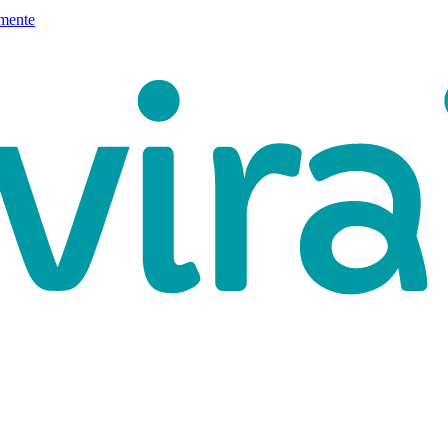
mente