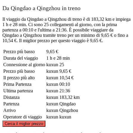
Da Qingdao a Qingzhou in treno
Il viaggio da Qingdao a Qingzhou di treno è di 183,32 km e impiega
1 h e 28 min. Ci sono 25 collegamenti al giorno, con la prima
partenza a 00:10 e l'ultima a 21:36. È possibile viaggiare da
Qingdao a Qingzhou tramite treno per un minimo di 9,65 € o fino a
10,54 €. Il miglior prezzo per questo viaggio è 9,65 €.
Prezzo più basso
9,65 €
Durata del viaggio
1 h e 28 min
Connessione al giorno
kuxun
25
Prezzo più basso
kuxun
9,65 €
Il prezzo più alto
kuxun
10,54 €
Prima Partenza
kuxun
00:10
Ultima partenza
kuxun
21:36
Distanza
kuxun
183,32 km
Partenza
kuxun
Qingdao
Arrivo
kuxun
Qingzhou
Operatore di viaggio
kuxun
kuxun
©
CARTO
, ©
OpenStreetMap
contributors
Cerca il miglior prezzo