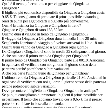
Qual è il treno più economico per viaggiare da Qingdao a
Qingzhou?
Il biglietto più economico disponibile da Qingdao a Qingzhou costa
9,65 €. Ti consigliamo di prenotare il prima possibile evitando gli
orari di punta per aggiudicarti il biglietto più conveniente.
Qual è la distanza tra Qingdao e Qingzhou in treno?
Qingdao e Qingzhou distano 183,32 km.
Quanto dura il viaggio in treno tra Qingdao e Qingzhou?
Il viaggio da Qingdao a Qingzhou dura in media 1 h e 28 min.
Scegliendo l'opzione di viaggio più veloce arriverai in 1 h e 18 min.
Quanti treni vanno da Qingdao a Qingzhou ogni giorno?
Da Qingdao a Qingzhou ci sono in media 25 collegamenti al giorno.
A che ora parte il primo treno da Qingdao per Qingzhou?
Il primo treno da Qingdao per Qingzhou parte alle 00:10. Assicurati
in ogni caso di verificare con noi gli orari il giorno stesso della
partenza perché potrebbero subire variazioni.
A che ora parte l'ultimo treno da Qingdao per Qingzhou?
L'ultimo treno da Qingdao a Qingzhou parte alle 21:36. Assicurati in
ogni caso di verificare con noi gli orari il giorno stesso della partenza
perché potrebbero subire variazioni.
Devo prenotare il biglietto da Qingdao a Qingzhou in anticipo?
Se puoi, ti consigliamo di prenotare i biglietti il prima possibile per
risparmiare. Il treno che abbiamo trovato costa 9,65 € ma il prezzo
potrebbe cambiare in base alla domanda.
Quanti sono i collegamenti diretti da Qingdao a Qingzhou?