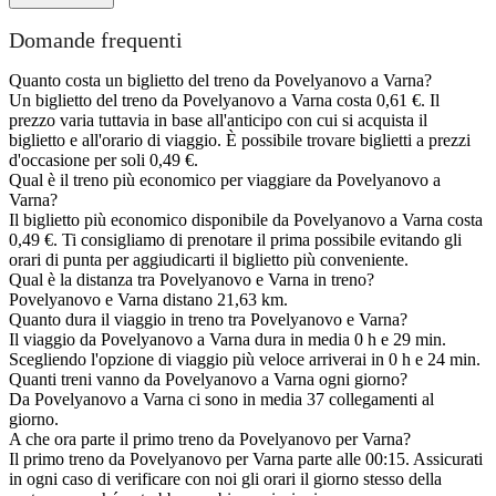
Domande frequenti
Quanto costa un biglietto del treno da Povelyanovo a Varna?
Un biglietto del treno da Povelyanovo a Varna costa 0,61 €. Il
prezzo varia tuttavia in base all'anticipo con cui si acquista il
biglietto e all'orario di viaggio. È possibile trovare biglietti a prezzi
d'occasione per soli 0,49 €.
Qual è il treno più economico per viaggiare da Povelyanovo a
Varna?
Il biglietto più economico disponibile da Povelyanovo a Varna costa
0,49 €. Ti consigliamo di prenotare il prima possibile evitando gli
orari di punta per aggiudicarti il biglietto più conveniente.
Qual è la distanza tra Povelyanovo e Varna in treno?
Povelyanovo e Varna distano 21,63 km.
Quanto dura il viaggio in treno tra Povelyanovo e Varna?
Il viaggio da Povelyanovo a Varna dura in media 0 h e 29 min.
Scegliendo l'opzione di viaggio più veloce arriverai in 0 h e 24 min.
Quanti treni vanno da Povelyanovo a Varna ogni giorno?
Da Povelyanovo a Varna ci sono in media 37 collegamenti al
giorno.
A che ora parte il primo treno da Povelyanovo per Varna?
Il primo treno da Povelyanovo per Varna parte alle 00:15. Assicurati
in ogni caso di verificare con noi gli orari il giorno stesso della