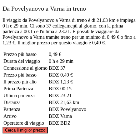
Da Povelyanovo a Varna in treno
Il viaggio da Povelyanovo a Varna di treno è di 21,63 km e impiega
0 h e 29 min. Ci sono 37 collegamenti al giorno, con la prima
partenza a 00:15 e l'ultima a 23:21. È possibile viaggiare da
Povelyanovo a Varna tramite treno per un minimo di 0,49 € o fino a
1,23 €. Il miglior prezzo per questo viaggio è 0,49 €.
Prezzo più basso
0,49 €
Durata del viaggio
0 h e 29 min
Connessione al giorno
BDZ
37
Prezzo più basso
BDZ
0,49 €
Il prezzo più alto
BDZ
1,23 €
Prima Partenza
BDZ
00:15
Ultima partenza
BDZ
23:21
Distanza
BDZ
21,63 km
Partenza
BDZ
Povelyanovo
Arrivo
BDZ
Varna
Operatore di viaggio
BDZ
BDZ
©
CARTO
, ©
OpenStreetMap
contributors
Cerca il miglior prezzo