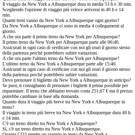
Il viaggio da New York a Albuquerque dura in media 53 h e 30 min.
Scegliendo l'opzione di viaggio più veloce arriverai in 49 h e 14
min.
Quanti treni vanno da New York a Albuquerque ogni giorno?
Da New York a Albuquerque ci sono in media 4 collegamenti al
giorno.
A che ora parte il primo treno da New York per Albuquerque?
Il primo treno da New York per Albuquerque parte alle 06:40.
Assicurati in ogni caso di verificare con noi gli orari il giorno stesso
della partenza perché potrebbero subire variazioni.
A che ora parte l'ultimo treno da New York per Albuquerque?
L'ultimo treno da New York a Albuquerque parte alle 15:40.
Assicurati in ogni caso di verificare con noi gli orari il giorno stesso
della partenza perché potrebbero subire variazioni.
Devo prenotare il biglietto da New York a Albuquerque in anticipo?
Se puoi, ti consigliamo di prenotare i biglietti il prima possibile per
risparmiare. Il treno che abbiamo trovato costa 251,67 € ma il prezzo
potrebbe cambiare in base alla domanda.
Quanto dura il viaggio più breve tra New York e Albuquerque in
treno?
Il viaggio in treno più breve tra New York e Albuquerque dura 49 h
e 14 min.
C'è un treno diretto tra New York e Albuquerque?
Sì, c'è un treno diretto tra New York e Albuquerque.
Quanta CO2 emette un viaggio in treno da New York a