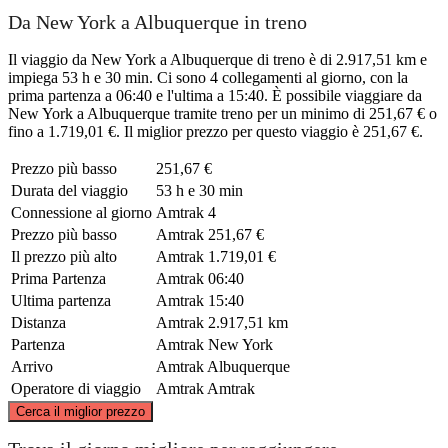
Da New York a Albuquerque in treno
Il viaggio da New York a Albuquerque di treno è di 2.917,51 km e
impiega 53 h e 30 min. Ci sono 4 collegamenti al giorno, con la
prima partenza a 06:40 e l'ultima a 15:40. È possibile viaggiare da
New York a Albuquerque tramite treno per un minimo di 251,67 € o
fino a 1.719,01 €. Il miglior prezzo per questo viaggio è 251,67 €.
Prezzo più basso
251,67 €
Durata del viaggio
53 h e 30 min
Connessione al giorno
Amtrak
4
Prezzo più basso
Amtrak
251,67 €
Il prezzo più alto
Amtrak
1.719,01 €
Prima Partenza
Amtrak
06:40
Ultima partenza
Amtrak
15:40
Distanza
Amtrak
2.917,51 km
Partenza
Amtrak
New York
Arrivo
Amtrak
Albuquerque
Operatore di viaggio
Amtrak
Amtrak
©
CARTO
, ©
OpenStreetMap
contributors
Cerca il miglior prezzo