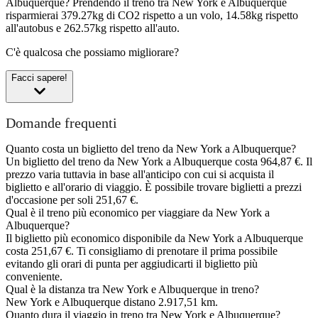
Albuquerque?
Prendendo il treno tra New York e Albuquerque
risparmierai 379.27kg di CO2 rispetto a un volo, 14.58kg rispetto
all'autobus e 262.57kg rispetto all'auto.
C'è qualcosa che possiamo migliorare?
Facci sapere!
Domande frequenti
Quanto costa un biglietto del treno da New York a Albuquerque?
Un biglietto del treno da New York a Albuquerque costa 964,87 €. Il
prezzo varia tuttavia in base all'anticipo con cui si acquista il
biglietto e all'orario di viaggio. È possibile trovare biglietti a prezzi
d'occasione per soli 251,67 €.
Qual è il treno più economico per viaggiare da New York a
Albuquerque?
Il biglietto più economico disponibile da New York a Albuquerque
costa 251,67 €. Ti consigliamo di prenotare il prima possibile
evitando gli orari di punta per aggiudicarti il biglietto più
conveniente.
Qual è la distanza tra New York e Albuquerque in treno?
New York e Albuquerque distano 2.917,51 km.
Quanto dura il viaggio in treno tra New York e Albuquerque?