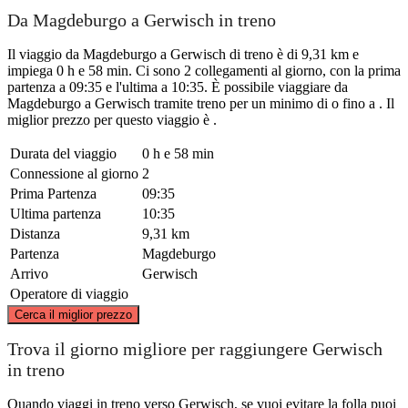
Da Magdeburgo a Gerwisch in treno
Il viaggio da Magdeburgo a Gerwisch di treno è di 9,31 km e
impiega 0 h e 58 min. Ci sono 2 collegamenti al giorno, con la prima
partenza a 09:35 e l'ultima a 10:35. È possibile viaggiare da
Magdeburgo a Gerwisch tramite treno per un minimo di o fino a . Il
miglior prezzo per questo viaggio è .
Durata del viaggio
0 h e 58 min
Connessione al giorno
2
Prima Partenza
09:35
Ultima partenza
10:35
Distanza
9,31 km
Partenza
Magdeburgo
Arrivo
Gerwisch
Operatore di viaggio
©
CARTO
, ©
OpenStreetMap
contributors
Cerca il miglior prezzo
Gerwisch
Trova il giorno migliore per raggiungere Gerwisch
in treno
Quando viaggi in treno verso Gerwisch, se vuoi evitare la folla puoi