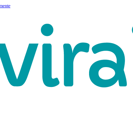
mente