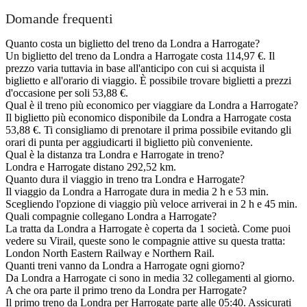
Domande frequenti
Quanto costa un biglietto del treno da Londra a Harrogate?
Un biglietto del treno da Londra a Harrogate costa 114,97 €. Il
prezzo varia tuttavia in base all'anticipo con cui si acquista il
biglietto e all'orario di viaggio. È possibile trovare biglietti a prezzi
d'occasione per soli 53,88 €.
Qual è il treno più economico per viaggiare da Londra a Harrogate?
Il biglietto più economico disponibile da Londra a Harrogate costa
53,88 €. Ti consigliamo di prenotare il prima possibile evitando gli
orari di punta per aggiudicarti il biglietto più conveniente.
Qual è la distanza tra Londra e Harrogate in treno?
Londra e Harrogate distano 292,52 km.
Quanto dura il viaggio in treno tra Londra e Harrogate?
Il viaggio da Londra a Harrogate dura in media 2 h e 53 min.
Scegliendo l'opzione di viaggio più veloce arriverai in 2 h e 45 min.
Quali compagnie collegano Londra a Harrogate?
La tratta da Londra a Harrogate è coperta da 1 società. Come puoi
vedere su Virail, queste sono le compagnie attive su questa tratta:
London North Eastern Railway e Northern Rail.
Quanti treni vanno da Londra a Harrogate ogni giorno?
Da Londra a Harrogate ci sono in media 32 collegamenti al giorno.
A che ora parte il primo treno da Londra per Harrogate?
Il primo treno da Londra per Harrogate parte alle 05:40. Assicurati