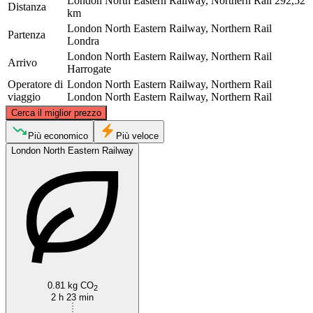
London North Eastern Railway, Northern Rail
292,52
Distanza
km
London North Eastern Railway, Northern Rail
Partenza
Londra
London North Eastern Railway, Northern Rail
Arrivo
Harrogate
Operatore di
London North Eastern Railway, Northern Rail
viaggio
London North Eastern Railway, Northern Rail
©
CARTO
, ©
OpenStreetMap
contributors
Cerca il miglior prezzo
Harrogate
Più economico
Più veloce
London North Eastern Railway
London
0.81 kg CO
2
2 h 23 min