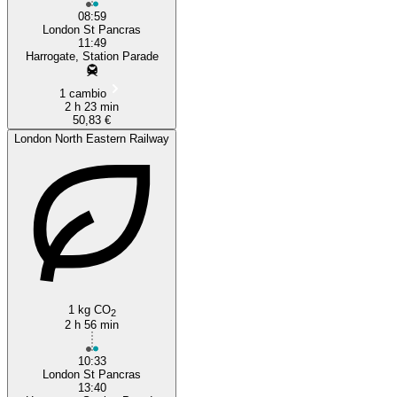
08:59
London St Pancras
11:49
Harrogate, Station Parade
1 cambio
2 h 23 min
50,83 €
London North Eastern Railway
1 kg CO
2
2 h 56 min
10:33
London St Pancras
13:40