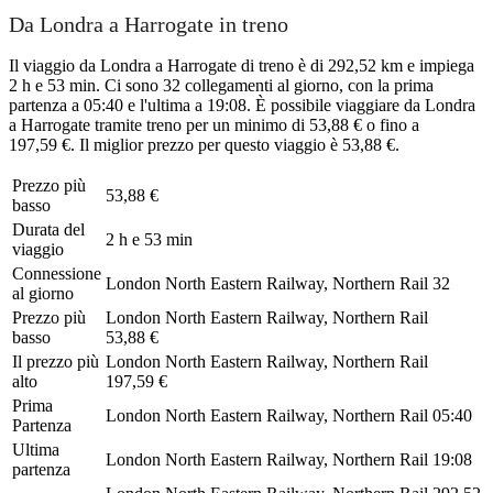
Da Londra a Harrogate in treno
Il viaggio da Londra a Harrogate di treno è di 292,52 km e impiega
2 h e 53 min. Ci sono 32 collegamenti al giorno, con la prima
partenza a 05:40 e l'ultima a 19:08. È possibile viaggiare da Londra
a Harrogate tramite treno per un minimo di 53,88 € o fino a
197,59 €. Il miglior prezzo per questo viaggio è 53,88 €.
Prezzo più
53,88 €
basso
Durata del
2 h e 53 min
viaggio
Connessione
London North Eastern Railway, Northern Rail
32
al giorno
Prezzo più
London North Eastern Railway, Northern Rail
basso
53,88 €
Il prezzo più
London North Eastern Railway, Northern Rail
alto
197,59 €
Prima
London North Eastern Railway, Northern Rail
05:40
Partenza
Ultima
London North Eastern Railway, Northern Rail
19:08
partenza