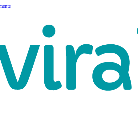
mente