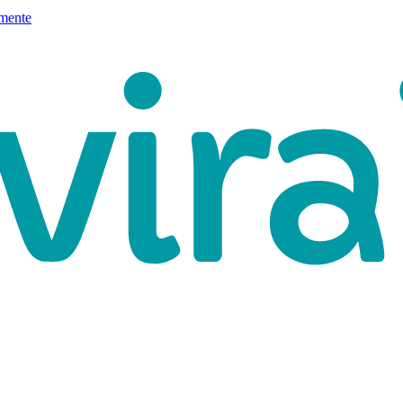
mente