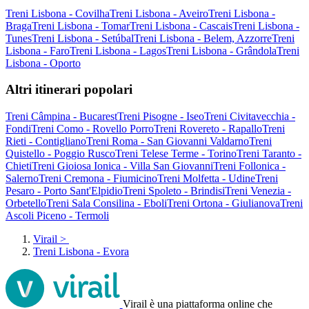
Treni Lisbona - Covilha
Treni Lisbona - Aveiro
Treni Lisbona -
Braga
Treni Lisbona - Tomar
Treni Lisbona - Cascais
Treni Lisbona -
Tunes
Treni Lisbona - Setúbal
Treni Lisbona - Belem, Azzorre
Treni
Lisbona - Faro
Treni Lisbona - Lagos
Treni Lisbona - Grândola
Treni
Lisbona - Oporto
Altri itinerari popolari
Treni Câmpina - Bucarest
Treni Pisogne - Iseo
Treni Civitavecchia -
Fondi
Treni Como - Rovello Porro
Treni Rovereto - Rapallo
Treni
Rieti - Contigliano
Treni Roma - San Giovanni Valdarno
Treni
Quistello - Poggio Rusco
Treni Telese Terme - Torino
Treni Taranto -
Chieti
Treni Gioiosa Ionica - Villa San Giovanni
Treni Follonica -
Salerno
Treni Cremona - Fiumicino
Treni Molfetta - Udine
Treni
Pesaro - Porto Sant'Elpidio
Treni Spoleto - Brindisi
Treni Venezia -
Orbetello
Treni Sala Consilina - Eboli
Treni Ortona - Giulianova
Treni
Ascoli Piceno - Termoli
Virail
>
Treni Lisbona - Evora
Virail è una piattaforma online che