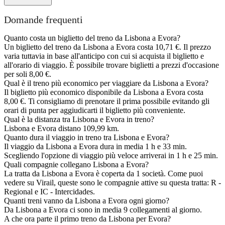
Domande frequenti
Quanto costa un biglietto del treno da Lisbona a Evora?
Un biglietto del treno da Lisbona a Evora costa 10,71 €. Il prezzo
varia tuttavia in base all'anticipo con cui si acquista il biglietto e
all'orario di viaggio. È possibile trovare biglietti a prezzi d'occasione
per soli 8,00 €.
Qual è il treno più economico per viaggiare da Lisbona a Evora?
Il biglietto più economico disponibile da Lisbona a Evora costa
8,00 €. Ti consigliamo di prenotare il prima possibile evitando gli
orari di punta per aggiudicarti il biglietto più conveniente.
Qual è la distanza tra Lisbona e Evora in treno?
Lisbona e Evora distano 109,99 km.
Quanto dura il viaggio in treno tra Lisbona e Evora?
Il viaggio da Lisbona a Evora dura in media 1 h e 33 min.
Scegliendo l'opzione di viaggio più veloce arriverai in 1 h e 25 min.
Quali compagnie collegano Lisbona a Evora?
La tratta da Lisbona a Evora è coperta da 1 società. Come puoi
vedere su Virail, queste sono le compagnie attive su questa tratta: R -
Regional e IC - Intercidades.
Quanti treni vanno da Lisbona a Evora ogni giorno?
Da Lisbona a Evora ci sono in media 9 collegamenti al giorno.
A che ora parte il primo treno da Lisbona per Evora?