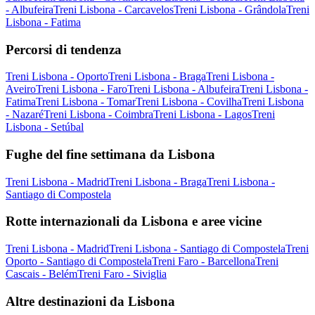
- Albufeira
Treni Lisbona - Carcavelos
Treni Lisbona - Grândola
Treni
Lisbona - Fatima
Percorsi di tendenza
Treni Lisbona - Oporto
Treni Lisbona - Braga
Treni Lisbona -
Aveiro
Treni Lisbona - Faro
Treni Lisbona - Albufeira
Treni Lisbona -
Fatima
Treni Lisbona - Tomar
Treni Lisbona - Covilha
Treni Lisbona
- Nazaré
Treni Lisbona - Coimbra
Treni Lisbona - Lagos
Treni
Lisbona - Setúbal
Fughe del fine settimana da Lisbona
Treni Lisbona - Madrid
Treni Lisbona - Braga
Treni Lisbona -
Santiago di Compostela
Rotte internazionali da Lisbona e aree vicine
Treni Lisbona - Madrid
Treni Lisbona - Santiago di Compostela
Treni
Oporto - Santiago di Compostela
Treni Faro - Barcellona
Treni
Cascais - Belém
Treni Faro - Siviglia
Altre destinazioni da Lisbona