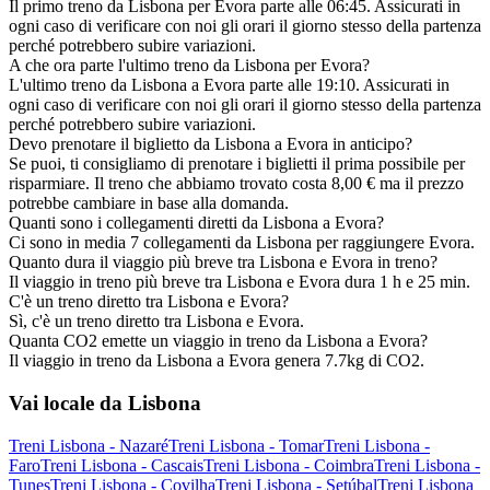
Il primo treno da Lisbona per Evora parte alle 06:45. Assicurati in
ogni caso di verificare con noi gli orari il giorno stesso della partenza
perché potrebbero subire variazioni.
A che ora parte l'ultimo treno da Lisbona per Evora?
L'ultimo treno da Lisbona a Evora parte alle 19:10. Assicurati in
ogni caso di verificare con noi gli orari il giorno stesso della partenza
perché potrebbero subire variazioni.
Devo prenotare il biglietto da Lisbona a Evora in anticipo?
Se puoi, ti consigliamo di prenotare i biglietti il prima possibile per
risparmiare. Il treno che abbiamo trovato costa 8,00 € ma il prezzo
potrebbe cambiare in base alla domanda.
Quanti sono i collegamenti diretti da Lisbona a Evora?
Ci sono in media 7 collegamenti da Lisbona per raggiungere Evora.
Quanto dura il viaggio più breve tra Lisbona e Evora in treno?
Il viaggio in treno più breve tra Lisbona e Evora dura 1 h e 25 min.
C'è un treno diretto tra Lisbona e Evora?
Sì, c'è un treno diretto tra Lisbona e Evora.
Quanta CO2 emette un viaggio in treno da Lisbona a Evora?
Il viaggio in treno da Lisbona a Evora genera 7.7kg di CO2.
Vai locale da Lisbona
Treni Lisbona - Nazaré
Treni Lisbona - Tomar
Treni Lisbona -
Faro
Treni Lisbona - Cascais
Treni Lisbona - Coimbra
Treni Lisbona -
Tunes
Treni Lisbona - Covilha
Treni Lisbona - Setúbal
Treni Lisbona