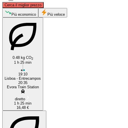
©
CARTO
, ©
OpenStreetMap
contributors
Cerca il miglior prezzo
Più economico
Più veloce
Lisbon
Evora
0.48 kg CO
2
1 h 25 min
19:10
Lisboa - Entrecampos
20:35
Evora Train Station
diretto
1 h 25 min
16,48 €