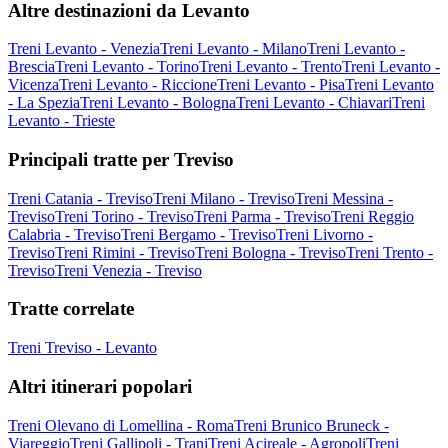
Altre destinazioni da Levanto
Treni Levanto - Venezia
Treni Levanto - Milano
Treni Levanto -
Brescia
Treni Levanto - Torino
Treni Levanto - Trento
Treni Levanto -
Vicenza
Treni Levanto - Riccione
Treni Levanto - Pisa
Treni Levanto
- La Spezia
Treni Levanto - Bologna
Treni Levanto - Chiavari
Treni
Levanto - Trieste
Principali tratte per Treviso
Treni Catania - Treviso
Treni Milano - Treviso
Treni Messina -
Treviso
Treni Torino - Treviso
Treni Parma - Treviso
Treni Reggio
Calabria - Treviso
Treni Bergamo - Treviso
Treni Livorno -
Treviso
Treni Rimini - Treviso
Treni Bologna - Treviso
Treni Trento -
Treviso
Treni Venezia - Treviso
Tratte correlate
Treni Treviso - Levanto
Altri itinerari popolari
Treni Olevano di Lomellina - Roma
Treni Brunico Bruneck -
Viareggio
Treni Gallipoli - Trani
Treni Acireale - Agropoli
Treni