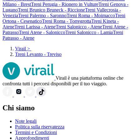
Milano - Brest
Treni Perugia - Rionero in Vulture
Treni Genova -
Lugano
Treni Brunico Bruneck - Riccione
Treni Vallecrosia -
Venezia
Treni Palermo - Saronno
Treni Roma - Moimacco
Treni
Ortona - Cesenatico
Treni Roma - Torregrotta
Treni Kineta -
Atene
Treni Larissa - Atene
Treni Salonicco - Atene
Treni Atene -
Patrasso
Treni Atene - Salonicco
Treni Salonicco - Lamia
Treni
Patrasso - Atene
Virail
>
Treni Levanto - Treviso
Virail è una piattaforma online che
confronta tutti i percorsi disponibili per il tuo viaggio.
Chi siamo
Note legali
Politica sulla riservatezza
Termini e Condizioni
Approfondimenti