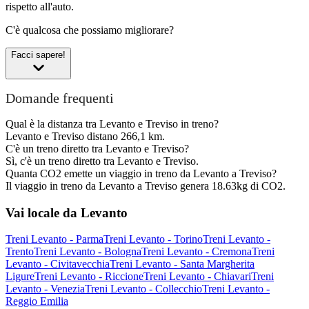
rispetto all'auto.
C'è qualcosa che possiamo migliorare?
Facci sapere!
Domande frequenti
Qual è la distanza tra Levanto e Treviso in treno?
Levanto e Treviso distano 266,1 km.
C'è un treno diretto tra Levanto e Treviso?
Sì, c'è un treno diretto tra Levanto e Treviso.
Quanta CO2 emette un viaggio in treno da Levanto a Treviso?
Il viaggio in treno da Levanto a Treviso genera 18.63kg di CO2.
Vai locale da Levanto
Treni Levanto - Parma
Treni Levanto - Torino
Treni Levanto -
Trento
Treni Levanto - Bologna
Treni Levanto - Cremona
Treni
Levanto - Civitavecchia
Treni Levanto - Santa Margherita
Ligure
Treni Levanto - Riccione
Treni Levanto - Chiavari
Treni
Levanto - Venezia
Treni Levanto - Collecchio
Treni Levanto -
Reggio Emilia