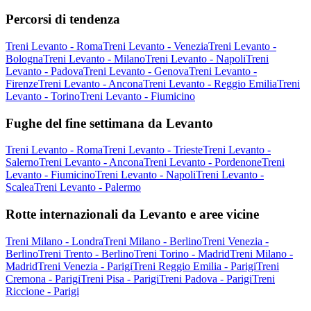
Percorsi di tendenza
Treni Levanto - Roma
Treni Levanto - Venezia
Treni Levanto -
Bologna
Treni Levanto - Milano
Treni Levanto - Napoli
Treni
Levanto - Padova
Treni Levanto - Genova
Treni Levanto -
Firenze
Treni Levanto - Ancona
Treni Levanto - Reggio Emilia
Treni
Levanto - Torino
Treni Levanto - Fiumicino
Fughe del fine settimana da Levanto
Treni Levanto - Roma
Treni Levanto - Trieste
Treni Levanto -
Salerno
Treni Levanto - Ancona
Treni Levanto - Pordenone
Treni
Levanto - Fiumicino
Treni Levanto - Napoli
Treni Levanto -
Scalea
Treni Levanto - Palermo
Rotte internazionali da Levanto e aree vicine
Treni Milano - Londra
Treni Milano - Berlino
Treni Venezia -
Berlino
Treni Trento - Berlino
Treni Torino - Madrid
Treni Milano -
Madrid
Treni Venezia - Parigi
Treni Reggio Emilia - Parigi
Treni
Cremona - Parigi
Treni Pisa - Parigi
Treni Padova - Parigi
Treni
Riccione - Parigi