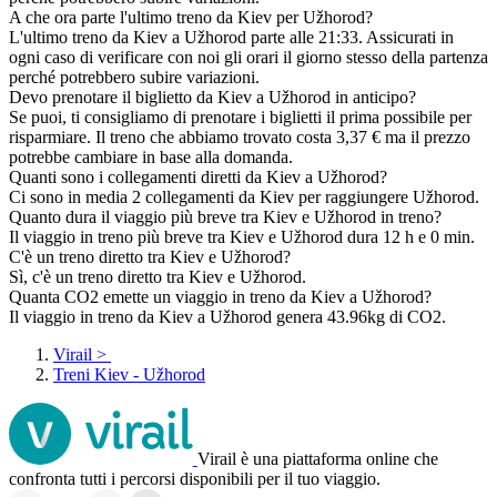
A che ora parte l'ultimo treno da Kiev per Užhorod?
L'ultimo treno da Kiev a Užhorod parte alle 21:33. Assicurati in
ogni caso di verificare con noi gli orari il giorno stesso della partenza
perché potrebbero subire variazioni.
Devo prenotare il biglietto da Kiev a Užhorod in anticipo?
Se puoi, ti consigliamo di prenotare i biglietti il prima possibile per
risparmiare. Il treno che abbiamo trovato costa 3,37 € ma il prezzo
potrebbe cambiare in base alla domanda.
Quanti sono i collegamenti diretti da Kiev a Užhorod?
Ci sono in media 2 collegamenti da Kiev per raggiungere Užhorod.
Quanto dura il viaggio più breve tra Kiev e Užhorod in treno?
Il viaggio in treno più breve tra Kiev e Užhorod dura 12 h e 0 min.
C'è un treno diretto tra Kiev e Užhorod?
Sì, c'è un treno diretto tra Kiev e Užhorod.
Quanta CO2 emette un viaggio in treno da Kiev a Užhorod?
Il viaggio in treno da Kiev a Užhorod genera 43.96kg di CO2.
Virail
>
Treni Kiev - Užhorod
Virail è una piattaforma online che
confronta tutti i percorsi disponibili per il tuo viaggio.