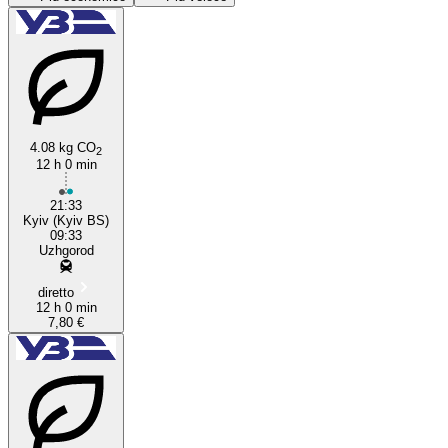
Kyiv
4.08 kg CO
Uzhhorod
2
12 h 0 min
21:33
Kyiv (Kyiv BS)
09:33
Uzhgorod
diretto
12 h 0 min
7,80 €