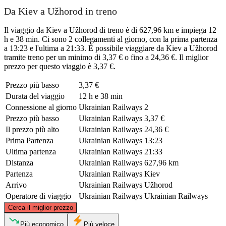
Da Kiev a Užhorod in treno
Il viaggio da Kiev a Užhorod di treno è di 627,96 km e impiega 12
h e 38 min. Ci sono 2 collegamenti al giorno, con la prima partenza
a 13:23 e l'ultima a 21:33. È possibile viaggiare da Kiev a Užhorod
tramite treno per un minimo di 3,37 € o fino a 24,36 €. Il miglior
prezzo per questo viaggio è 3,37 €.
Prezzo più basso
3,37 €
Durata del viaggio
12 h e 38 min
Connessione al giorno
Ukrainian Railways
2
Prezzo più basso
Ukrainian Railways
3,37 €
Il prezzo più alto
Ukrainian Railways
24,36 €
Prima Partenza
Ukrainian Railways
13:23
Ultima partenza
Ukrainian Railways
21:33
Distanza
Ukrainian Railways
627,96 km
Partenza
Ukrainian Railways
Kiev
Arrivo
Ukrainian Railways
Užhorod
Operatore di viaggio
Ukrainian Railways
Ukrainian Railways
©
CARTO
, ©
OpenStreetMap
contributors
Cerca il miglior prezzo
Più economico
Più veloce