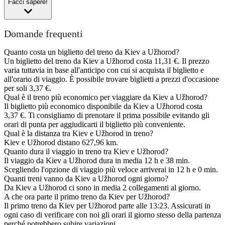
Facci sapere!
Domande frequenti
Quanto costa un biglietto del treno da Kiev a Užhorod?
Un biglietto del treno da Kiev a Užhorod costa 11,31 €. Il prezzo
varia tuttavia in base all'anticipo con cui si acquista il biglietto e
all'orario di viaggio. È possibile trovare biglietti a prezzi d'occasione
per soli 3,37 €.
Qual è il treno più economico per viaggiare da Kiev a Užhorod?
Il biglietto più economico disponibile da Kiev a Užhorod costa
3,37 €. Ti consigliamo di prenotare il prima possibile evitando gli
orari di punta per aggiudicarti il biglietto più conveniente.
Qual è la distanza tra Kiev e Užhorod in treno?
Kiev e Užhorod distano 627,96 km.
Quanto dura il viaggio in treno tra Kiev e Užhorod?
Il viaggio da Kiev a Užhorod dura in media 12 h e 38 min.
Scegliendo l'opzione di viaggio più veloce arriverai in 12 h e 0 min.
Quanti treni vanno da Kiev a Užhorod ogni giorno?
Da Kiev a Užhorod ci sono in media 2 collegamenti al giorno.
A che ora parte il primo treno da Kiev per Užhorod?
Il primo treno da Kiev per Užhorod parte alle 13:23. Assicurati in
ogni caso di verificare con noi gli orari il giorno stesso della partenza
perché potrebbero subire variazioni.