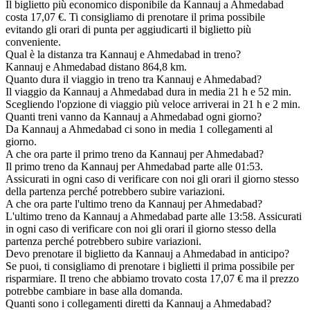
Il biglietto più economico disponibile da Kannauj a Ahmedabad
costa 17,07 €. Ti consigliamo di prenotare il prima possibile
evitando gli orari di punta per aggiudicarti il biglietto più
conveniente.
Qual è la distanza tra Kannauj e Ahmedabad in treno?
Kannauj e Ahmedabad distano 864,8 km.
Quanto dura il viaggio in treno tra Kannauj e Ahmedabad?
Il viaggio da Kannauj a Ahmedabad dura in media 21 h e 52 min.
Scegliendo l'opzione di viaggio più veloce arriverai in 21 h e 2 min.
Quanti treni vanno da Kannauj a Ahmedabad ogni giorno?
Da Kannauj a Ahmedabad ci sono in media 1 collegamenti al
giorno.
A che ora parte il primo treno da Kannauj per Ahmedabad?
Il primo treno da Kannauj per Ahmedabad parte alle 01:53.
Assicurati in ogni caso di verificare con noi gli orari il giorno stesso
della partenza perché potrebbero subire variazioni.
A che ora parte l'ultimo treno da Kannauj per Ahmedabad?
L'ultimo treno da Kannauj a Ahmedabad parte alle 13:58. Assicurati
in ogni caso di verificare con noi gli orari il giorno stesso della
partenza perché potrebbero subire variazioni.
Devo prenotare il biglietto da Kannauj a Ahmedabad in anticipo?
Se puoi, ti consigliamo di prenotare i biglietti il prima possibile per
risparmiare. Il treno che abbiamo trovato costa 17,07 € ma il prezzo
potrebbe cambiare in base alla domanda.
Quanti sono i collegamenti diretti da Kannauj a Ahmedabad?