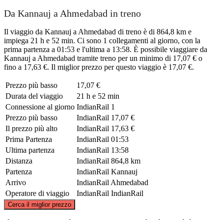
Da Kannauj a Ahmedabad in treno
Il viaggio da Kannauj a Ahmedabad di treno è di 864,8 km e
impiega 21 h e 52 min. Ci sono 1 collegamenti al giorno, con la
prima partenza a 01:53 e l'ultima a 13:58. È possibile viaggiare da
Kannauj a Ahmedabad tramite treno per un minimo di 17,07 € o
fino a 17,63 €. Il miglior prezzo per questo viaggio è 17,07 €.
Prezzo più basso
17,07 €
Durata del viaggio
21 h e 52 min
Connessione al giorno
IndianRail
1
Prezzo più basso
IndianRail
17,07 €
Il prezzo più alto
IndianRail
17,63 €
Prima Partenza
IndianRail
01:53
Ultima partenza
IndianRail
13:58
Distanza
IndianRail
864,8 km
Partenza
IndianRail
Kannauj
Arrivo
IndianRail
Ahmedabad
Operatore di viaggio
IndianRail
IndianRail
©
CARTO
, ©
OpenStreetMap
contributors
Cerca il miglior prezzo
Kannauj