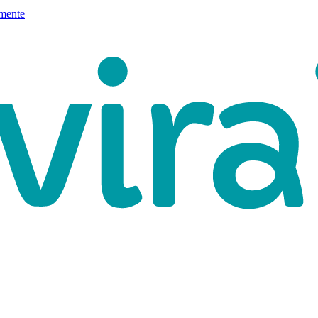
mente