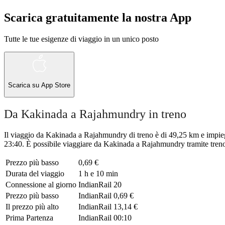
Scarica gratuitamente la nostra App
Tutte le tue esigenze di viaggio in un unico posto
Scarica su
App Store
Da Kakinada a Rajahmundry in treno
Il viaggio da Kakinada a Rajahmundry di treno è di 49,25 km e impiega
23:40. È possibile viaggiare da Kakinada a Rajahmundry tramite treno 
Prezzo più basso
0,69 €
Durata del viaggio
1 h e 10 min
Connessione al giorno
IndianRail
20
Prezzo più basso
IndianRail
0,69 €
Il prezzo più alto
IndianRail
13,14 €
Prima Partenza
IndianRail
00:10