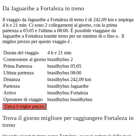
Da Jaguaribe a Fortaleza in treno
Il viaggio da Jaguaribe a Fortaleza di treno è di 242,09 km e impiega
4 h e 21 min. Ci sono 2 collegamenti al giorno, con la prima
partenza a 05:05 e l'ultima a 08:00. È possibile viaggiare da
Jaguaribe a Fortaleza tramite treno per un minimo di o fino a . Il
miglior prezzo per questo viaggio è .
Durata del viaggio
4 h e 21 min
Connessione al giorno
brasilbybus
2
Prima Partenza
brasilbybus
05:05
Ultima partenza
brasilbybus
08:00
Distanza
brasilbybus
242,09 km
Partenza
brasilbybus
Jaguaribe
Arrivo
brasilbybus
Fortaleza
Operatore di viaggio
brasilbybus
brasilbybus
©
CARTO
, ©
OpenStreetMap
contributors
Cerca il miglior prezzo
Fortaleza
Trova il giorno migliore per raggiungere Fortaleza in
treno