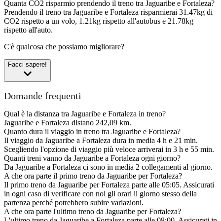
Quanta CO2 risparmio prendendo il treno tra Jaguaribe e Fortaleza?
Prendendo il treno tra Jaguaribe e Fortaleza risparmierai 31.47kg di
CO2 rispetto a un volo, 1.21kg rispetto all'autobus e 21.78kg
rispetto all'auto.
C'è qualcosa che possiamo migliorare?
Facci sapere!
Domande frequenti
Qual è la distanza tra Jaguaribe e Fortaleza in treno?
Jaguaribe e Fortaleza distano 242,09 km.
Quanto dura il viaggio in treno tra Jaguaribe e Fortaleza?
Il viaggio da Jaguaribe a Fortaleza dura in media 4 h e 21 min.
Scegliendo l'opzione di viaggio più veloce arriverai in 3 h e 55 min.
Quanti treni vanno da Jaguaribe a Fortaleza ogni giorno?
Da Jaguaribe a Fortaleza ci sono in media 2 collegamenti al giorno.
A che ora parte il primo treno da Jaguaribe per Fortaleza?
Il primo treno da Jaguaribe per Fortaleza parte alle 05:05. Assicurati
in ogni caso di verificare con noi gli orari il giorno stesso della
partenza perché potrebbero subire variazioni.
A che ora parte l'ultimo treno da Jaguaribe per Fortaleza?
L'ultimo treno da Jaguaribe a Fortaleza parte alle 08:00. Assicurati in