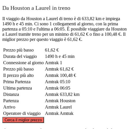
Da Houston a Laurel in treno
Il viaggio da Houston a Laurel di treno è di 633,82 km e impiega
1490 h e 45 min. Ci sono 1 collegamenti al giorno, con la prima
partenza a 05:10 e l'ultima a 06:05. È possibile viaggiare da Houston
a Laurel tramite treno per un minimo di 61,62 € o fino a 100,48 €. Il
miglior prezzo per questo viaggio è 61,62 €.
Prezzo più basso
61,62 €
Durata del viaggio
1490 h e 45 min
Connessione al giorno
Amtrak
1
Prezzo più basso
Amtrak
61,62 €
Il prezzo più alto
Amtrak
100,48 €
Prima Partenza
Amtrak
05:10
Ultima partenza
Amtrak
06:05
Distanza
Amtrak
633,82 km
Partenza
Amtrak
Houston
Arrivo
Amtrak
Laurel
Operatore di viaggio
Amtrak
Amtrak
©
CARTO
, ©
OpenStreetMap
contributors
Cerca il miglior prezzo