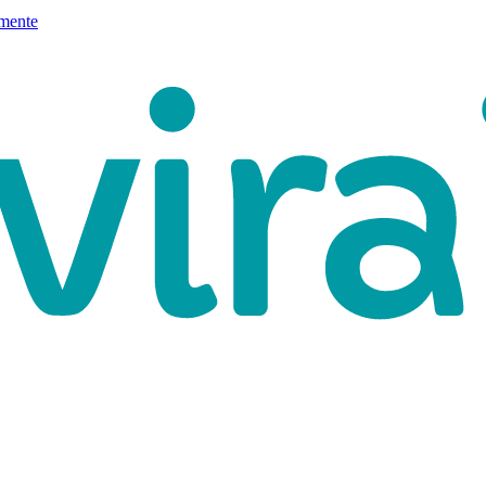
mente