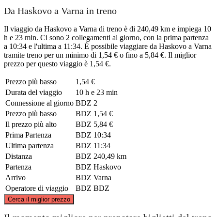
Da Haskovo a Varna in treno
Il viaggio da Haskovo a Varna di treno è di 240,49 km e impiega 10
h e 23 min. Ci sono 2 collegamenti al giorno, con la prima partenza
a 10:34 e l'ultima a 11:34. È possibile viaggiare da Haskovo a Varna
tramite treno per un minimo di 1,54 € o fino a 5,84 €. Il miglior
prezzo per questo viaggio è 1,54 €.
Prezzo più basso
1,54 €
Durata del viaggio
10 h e 23 min
Connessione al giorno
BDZ
2
Prezzo più basso
BDZ
1,54 €
Il prezzo più alto
BDZ
5,84 €
Prima Partenza
BDZ
10:34
Ultima partenza
BDZ
11:34
Distanza
BDZ
240,49 km
Partenza
BDZ
Haskovo
Arrivo
BDZ
Varna
Operatore di viaggio
BDZ
BDZ
©
CARTO
, ©
OpenStreetMap
contributors
Cerca il miglior prezzo
Varna