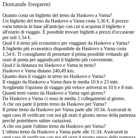
Domande frequenti
Quanto costa un biglietto del treno da Haskovo a Varna?
Un biglietto del treno da Haskovo a Varna costa 5,36 €. Il prezzo
varia tuttavia in base all'anticipo con cui si acquista il biglietto e
all'orario di viaggio. È possibile trovare biglietti a prezzi d'occasione
per soli 1,54 €.
Qual è il treno più economico per viaggiare da Haskovo a Varna?
Il biglietto più economico disponibile da Haskovo a Varna costa
1,54 €. Ti consigliamo di prenotare il prima possibile evitando gli
orari di punta per aggiudicarti il biglietto più conveniente.
Qual è la distanza tra Haskovo e Varna in treno?
Haskovo e Varna distano 240,49 km.
Quanto dura il viaggio in treno tra Haskovo e Varna?
Il viaggio da Haskovo a Varna dura in media 10 h e 23 min.
Scegliendo l'opzione di viaggio più veloce arriverai in 10 h e 8 min.
Quanti treni vanno da Haskovo a Varna ogni giorno?
Da Haskovo a Varna ci sono in media 2 collegamenti al giorno.
A che ora parte il primo treno da Haskovo per Varna?
Il primo treno da Haskovo per Varna parte alle 10:34. Assicurati in
ogni caso di verificare con noi gli orari il giorno stesso della partenza
perché potrebbero subire variazioni.
A che ora parte l'ultimo treno da Haskovo per Varna?
L'ultimo treno da Haskovo a Varna parte alle 11:34. Assicurati in
ogni caso di verificare con noi gli orari il giorno stesso della partenza