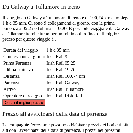
Da Galway a Tullamore in treno
Il viaggio da Galway a Tullamore di treno è di 100,74 km e impiega
1 h e 35 min. Ci sono 9 collegamenti al giorno, con la prima
partenza a 05:25 e l'ultima a 19:20. È possibile viaggiare da Galway
a Tullamore tramite treno per un minimo di o fino a . Il miglior
prezzo per questo viaggio è .
Durata del viaggio
1 h e 35 min
Connessione al giorno
Irish Rail
9
Prima Partenza
Irish Rail
05:25
Ultima partenza
Irish Rail
19:20
Distanza
Irish Rail
100,74 km
Partenza
Irish Rail
Galway
Arrivo
Irish Rail
Tullamore
Operatore di viaggio
Irish Rail
Irish Rail
©
CARTO
, ©
OpenStreetMap
contributors
Cerca il miglior prezzo
Prezzo all'avvicinarsi della data di partenza
Le compagnie ferroviarie possono addebitare prezzi dei biglietti più
alti con l'avvicinarsi della data di partenza. I prezzi nei prossimi