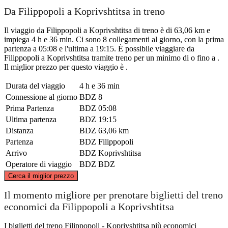
Da Filippopoli a Koprivshtitsa in treno
Il viaggio da Filippopoli a Koprivshtitsa di treno è di 63,06 km e
impiega 4 h e 36 min. Ci sono 8 collegamenti al giorno, con la prima
partenza a 05:08 e l'ultima a 19:15. È possibile viaggiare da
Filippopoli a Koprivshtitsa tramite treno per un minimo di o fino a .
Il miglior prezzo per questo viaggio è .
Durata del viaggio
4 h e 36 min
Connessione al giorno
BDZ
8
Prima Partenza
BDZ
05:08
Ultima partenza
BDZ
19:15
Distanza
BDZ
63,06 km
Partenza
BDZ
Filippopoli
Arrivo
BDZ
Koprivshtitsa
Operatore di viaggio
BDZ
BDZ
©
CARTO
, ©
OpenStreetMap
contributors
Cerca il miglior prezzo
Koprivshtitsa
Il momento migliore per prenotare biglietti del treno
economici da Filippopoli a Koprivshtitsa
I biglietti del treno Filippopoli - Koprivshtitsa più economici