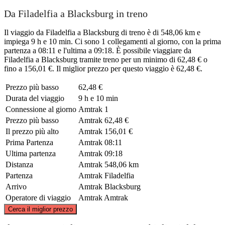
Da Filadelfia a Blacksburg in treno
Il viaggio da Filadelfia a Blacksburg di treno è di 548,06 km e
impiega 9 h e 10 min. Ci sono 1 collegamenti al giorno, con la prima
partenza a 08:11 e l'ultima a 09:18. È possibile viaggiare da
Filadelfia a Blacksburg tramite treno per un minimo di 62,48 € o
fino a 156,01 €. Il miglior prezzo per questo viaggio è 62,48 €.
Prezzo più basso
62,48 €
Durata del viaggio
9 h e 10 min
Connessione al giorno
Amtrak
1
Prezzo più basso
Amtrak
62,48 €
Il prezzo più alto
Amtrak
156,01 €
Prima Partenza
Amtrak
08:11
Ultima partenza
Amtrak
09:18
Distanza
Amtrak
548,06 km
Partenza
Amtrak
Filadelfia
Arrivo
Amtrak
Blacksburg
Operatore di viaggio
Amtrak
Amtrak
©
CARTO
, ©
OpenStreetMap
contributors
Cerca il miglior prezzo
Philadelphia, PA