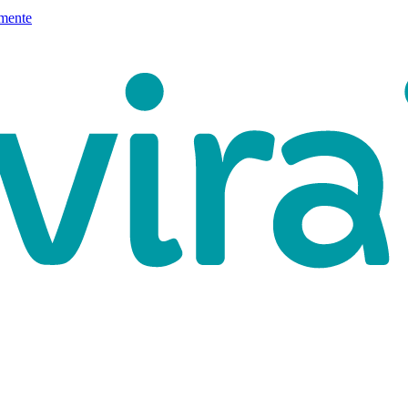
mente