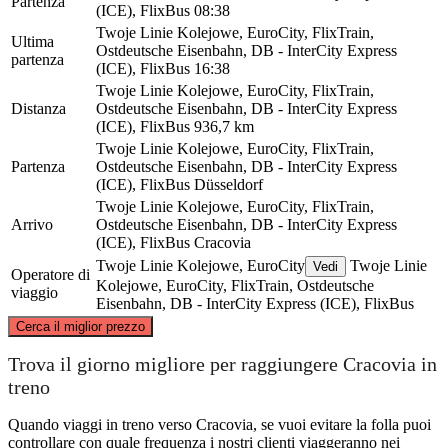
Partenza
(ICE), FlixBus
08:38
Twoje Linie Kolejowe, EuroCity, FlixTrain,
Ultima
Ostdeutsche Eisenbahn, DB - InterCity Express
partenza
(ICE), FlixBus
16:38
Twoje Linie Kolejowe, EuroCity, FlixTrain,
Distanza
Ostdeutsche Eisenbahn, DB - InterCity Express
(ICE), FlixBus
936,7 km
Twoje Linie Kolejowe, EuroCity, FlixTrain,
Partenza
Ostdeutsche Eisenbahn, DB - InterCity Express
(ICE), FlixBus
Düsseldorf
Twoje Linie Kolejowe, EuroCity, FlixTrain,
Arrivo
Ostdeutsche Eisenbahn, DB - InterCity Express
(ICE), FlixBus
Cracovia
Twoje Linie Kolejowe, EuroCity
Twoje Linie
Vedi
Operatore di
Kolejowe, EuroCity, FlixTrain, Ostdeutsche
viaggio
Eisenbahn, DB - InterCity Express (ICE), FlixBus
©
CARTO
, ©
OpenStreetMap
contributors
Cerca il miglior prezzo
Trova il giorno migliore per raggiungere Cracovia in
treno
Quando viaggi in treno verso Cracovia, se vuoi evitare la folla puoi
Düsseldorf
controllare con quale frequenza i nostri clienti viaggeranno nei