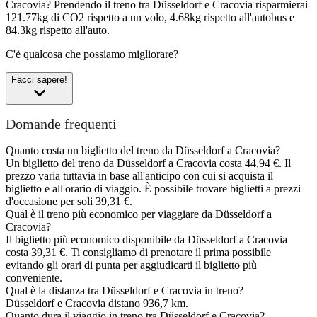
Cracovia?
Prendendo il treno tra Düsseldorf e Cracovia risparmierai
121.77kg di CO2 rispetto a un volo, 4.68kg rispetto all'autobus e
84.3kg rispetto all'auto.
C'è qualcosa che possiamo migliorare?
Facci sapere!
Domande frequenti
Quanto costa un biglietto del treno da Düsseldorf a Cracovia?
Un biglietto del treno da Düsseldorf a Cracovia costa 44,94 €. Il
prezzo varia tuttavia in base all'anticipo con cui si acquista il
biglietto e all'orario di viaggio. È possibile trovare biglietti a prezzi
d'occasione per soli 39,31 €.
Qual è il treno più economico per viaggiare da Düsseldorf a
Cracovia?
Il biglietto più economico disponibile da Düsseldorf a Cracovia
costa 39,31 €. Ti consigliamo di prenotare il prima possibile
evitando gli orari di punta per aggiudicarti il biglietto più
conveniente.
Qual è la distanza tra Düsseldorf e Cracovia in treno?
Düsseldorf e Cracovia distano 936,7 km.
Quanto dura il viaggio in treno tra Düsseldorf e Cracovia?