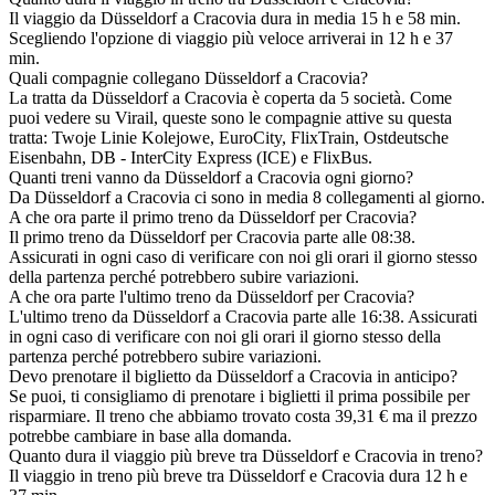
Il viaggio da Düsseldorf a Cracovia dura in media 15 h e 58 min.
Scegliendo l'opzione di viaggio più veloce arriverai in 12 h e 37
min.
Quali compagnie collegano Düsseldorf a Cracovia?
La tratta da Düsseldorf a Cracovia è coperta da 5 società. Come
puoi vedere su Virail, queste sono le compagnie attive su questa
tratta: Twoje Linie Kolejowe, EuroCity, FlixTrain, Ostdeutsche
Eisenbahn, DB - InterCity Express (ICE) e FlixBus.
Quanti treni vanno da Düsseldorf a Cracovia ogni giorno?
Da Düsseldorf a Cracovia ci sono in media 8 collegamenti al giorno.
A che ora parte il primo treno da Düsseldorf per Cracovia?
Il primo treno da Düsseldorf per Cracovia parte alle 08:38.
Assicurati in ogni caso di verificare con noi gli orari il giorno stesso
della partenza perché potrebbero subire variazioni.
A che ora parte l'ultimo treno da Düsseldorf per Cracovia?
L'ultimo treno da Düsseldorf a Cracovia parte alle 16:38. Assicurati
in ogni caso di verificare con noi gli orari il giorno stesso della
partenza perché potrebbero subire variazioni.
Devo prenotare il biglietto da Düsseldorf a Cracovia in anticipo?
Se puoi, ti consigliamo di prenotare i biglietti il prima possibile per
risparmiare. Il treno che abbiamo trovato costa 39,31 € ma il prezzo
potrebbe cambiare in base alla domanda.
Quanto dura il viaggio più breve tra Düsseldorf e Cracovia in treno?
Il viaggio in treno più breve tra Düsseldorf e Cracovia dura 12 h e