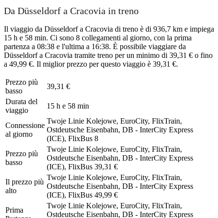
Da Düsseldorf a Cracovia in treno
Il viaggio da Düsseldorf a Cracovia di treno è di 936,7 km e impiega
15 h e 58 min. Ci sono 8 collegamenti al giorno, con la prima
partenza a 08:38 e l'ultima a 16:38. È possibile viaggiare da
Düsseldorf a Cracovia tramite treno per un minimo di 39,31 € o fino
a 49,99 €. Il miglior prezzo per questo viaggio è 39,31 €.
Prezzo più
39,31 €
basso
Durata del
15 h e 58 min
viaggio
Twoje Linie Kolejowe, EuroCity, FlixTrain,
Connessione
Ostdeutsche Eisenbahn, DB - InterCity Express
al giorno
(ICE), FlixBus
8
Twoje Linie Kolejowe, EuroCity, FlixTrain,
Prezzo più
Ostdeutsche Eisenbahn, DB - InterCity Express
basso
(ICE), FlixBus
39,31 €
Twoje Linie Kolejowe, EuroCity, FlixTrain,
Il prezzo più
Ostdeutsche Eisenbahn, DB - InterCity Express
alto
(ICE), FlixBus
49,99 €
Twoje Linie Kolejowe, EuroCity, FlixTrain,
Prima
Ostdeutsche Eisenbahn, DB - InterCity Express