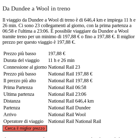
Da Dundee a Wool in treno
Il viaggio da Dundee a Wool di treno è di 646,4 km e impiega 11 h e
26 min. Ci sono 23 collegamenti al giorno, con la prima partenza a
06:58 e l'ultima a 23:06. È possibile viaggiare da Dundee a Wool
tramite treno per un minimo di 197,88 € o fino a 197,88 €. Il miglior
prezzo per questo viaggio è 197,88 €.
Prezzo più basso
197,88 €
Durata del viaggio
11 h e 26 min
Connessione al giorno
National Rail
23
Prezzo più basso
National Rail
197,88 €
Il prezzo più alto
National Rail
197,88 €
Prima Partenza
National Rail
06:58
Ultima partenza
National Rail
23:06
Distanza
National Rail
646,4 km
Partenza
National Rail
Dundee
Arrivo
National Rail
Wool
Operatore di viaggio
National Rail
National Rail
©
CARTO
, ©
OpenStreetMap
contributors
Cerca il miglior prezzo
Dundee