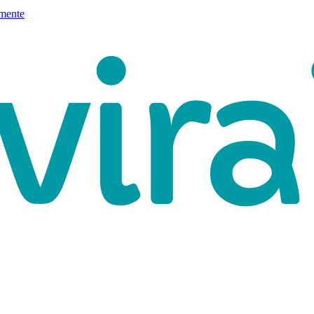
mente