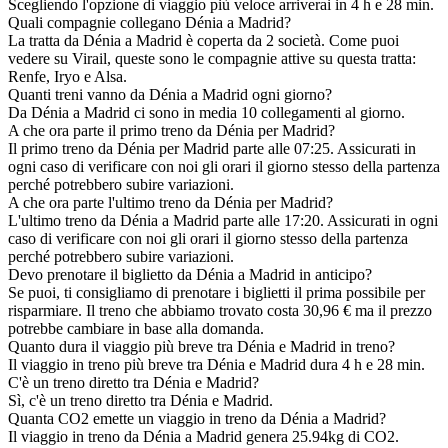
Scegliendo l'opzione di viaggio più veloce arriverai in 4 h e 28 min.
Quali compagnie collegano Dénia a Madrid?
La tratta da Dénia a Madrid è coperta da 2 società. Come puoi
vedere su Virail, queste sono le compagnie attive su questa tratta:
Renfe, Iryo e Alsa.
Quanti treni vanno da Dénia a Madrid ogni giorno?
Da Dénia a Madrid ci sono in media 10 collegamenti al giorno.
A che ora parte il primo treno da Dénia per Madrid?
Il primo treno da Dénia per Madrid parte alle 07:25. Assicurati in
ogni caso di verificare con noi gli orari il giorno stesso della partenza
perché potrebbero subire variazioni.
A che ora parte l'ultimo treno da Dénia per Madrid?
L'ultimo treno da Dénia a Madrid parte alle 17:20. Assicurati in ogni
caso di verificare con noi gli orari il giorno stesso della partenza
perché potrebbero subire variazioni.
Devo prenotare il biglietto da Dénia a Madrid in anticipo?
Se puoi, ti consigliamo di prenotare i biglietti il prima possibile per
risparmiare. Il treno che abbiamo trovato costa 30,96 € ma il prezzo
potrebbe cambiare in base alla domanda.
Quanto dura il viaggio più breve tra Dénia e Madrid in treno?
Il viaggio in treno più breve tra Dénia e Madrid dura 4 h e 28 min.
C'è un treno diretto tra Dénia e Madrid?
Sì, c'è un treno diretto tra Dénia e Madrid.
Quanta CO2 emette un viaggio in treno da Dénia a Madrid?
Il viaggio in treno da Dénia a Madrid genera 25.94kg di CO2.