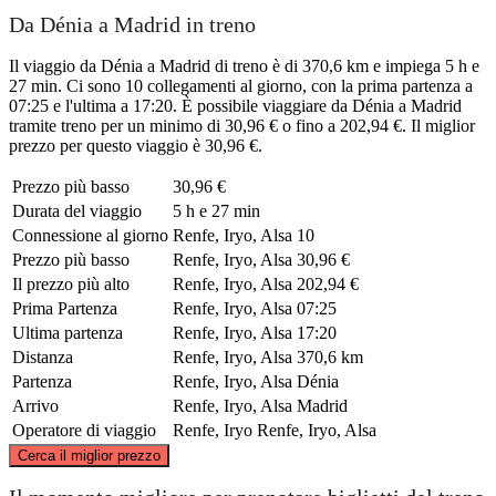
Da Dénia a Madrid in treno
Il viaggio da Dénia a Madrid di treno è di 370,6 km e impiega 5 h e
27 min. Ci sono 10 collegamenti al giorno, con la prima partenza a
07:25 e l'ultima a 17:20. È possibile viaggiare da Dénia a Madrid
tramite treno per un minimo di 30,96 € o fino a 202,94 €. Il miglior
prezzo per questo viaggio è 30,96 €.
Prezzo più basso
30,96 €
Durata del viaggio
5 h e 27 min
Connessione al giorno
Renfe, Iryo, Alsa
10
Prezzo più basso
Renfe, Iryo, Alsa
30,96 €
Il prezzo più alto
Renfe, Iryo, Alsa
202,94 €
Prima Partenza
Renfe, Iryo, Alsa
07:25
Ultima partenza
Renfe, Iryo, Alsa
17:20
Distanza
Renfe, Iryo, Alsa
370,6 km
Partenza
Renfe, Iryo, Alsa
Dénia
Arrivo
Renfe, Iryo, Alsa
Madrid
Operatore di viaggio
Renfe, Iryo
Renfe, Iryo, Alsa
©
CARTO
, ©
OpenStreetMap
contributors
Cerca il miglior prezzo