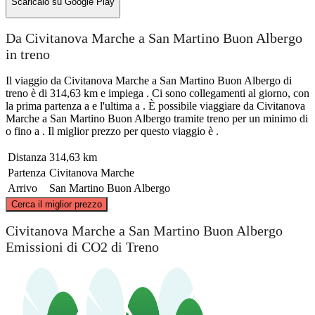
Scaricalo su
Google Play
Da Civitanova Marche a San Martino Buon Albergo
in treno
Il viaggio da Civitanova Marche a San Martino Buon Albergo di
treno è di 314,63 km e impiega . Ci sono collegamenti al giorno, con
la prima partenza a e l'ultima a . È possibile viaggiare da Civitanova
Marche a San Martino Buon Albergo tramite treno per un minimo di
o fino a . Il miglior prezzo per questo viaggio è .
Distanza
314,63 km
Partenza
Civitanova Marche
Arrivo
San Martino Buon Albergo
©
CARTO
, ©
OpenStreetMap
contributors
Cerca il miglior prezzo
San Martino Buon Albergo
Civitanova Marche a San Martino Buon Albergo
Emissioni di CO2 di Treno