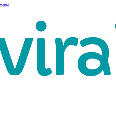
mente