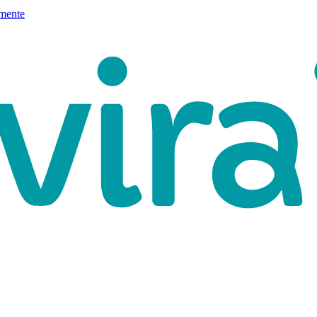
mente