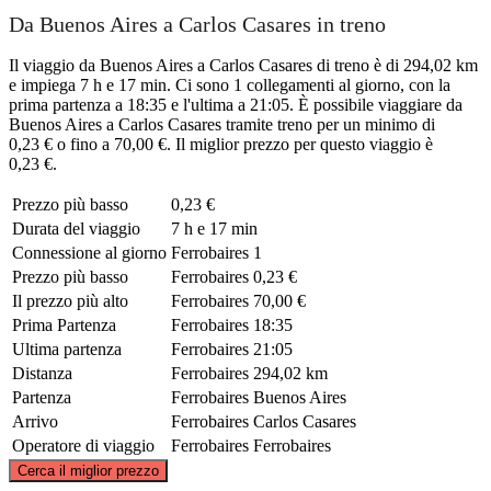
Da Buenos Aires a Carlos Casares in treno
Il viaggio da Buenos Aires a Carlos Casares di treno è di 294,02 km
e impiega 7 h e 17 min. Ci sono 1 collegamenti al giorno, con la
prima partenza a 18:35 e l'ultima a 21:05. È possibile viaggiare da
Buenos Aires a Carlos Casares tramite treno per un minimo di
0,23 € o fino a 70,00 €. Il miglior prezzo per questo viaggio è
0,23 €.
Prezzo più basso
0,23 €
Durata del viaggio
7 h e 17 min
Connessione al giorno
Ferrobaires
1
Prezzo più basso
Ferrobaires
0,23 €
Il prezzo più alto
Ferrobaires
70,00 €
Prima Partenza
Ferrobaires
18:35
Ultima partenza
Ferrobaires
21:05
Distanza
Ferrobaires
294,02 km
Partenza
Ferrobaires
Buenos Aires
Arrivo
Ferrobaires
Carlos Casares
Operatore di viaggio
Ferrobaires
Ferrobaires
©
CARTO
, ©
OpenStreetMap
contributors
Cerca il miglior prezzo