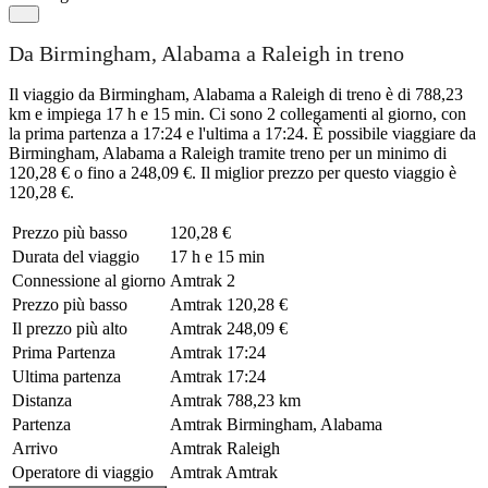
Da Birmingham, Alabama a Raleigh in treno
Il viaggio da Birmingham, Alabama a Raleigh di treno è di 788,23
km e impiega 17 h e 15 min. Ci sono 2 collegamenti al giorno, con
la prima partenza a 17:24 e l'ultima a 17:24. È possibile viaggiare da
Birmingham, Alabama a Raleigh tramite treno per un minimo di
120,28 € o fino a 248,09 €. Il miglior prezzo per questo viaggio è
120,28 €.
Prezzo più basso
120,28 €
Durata del viaggio
17 h e 15 min
Connessione al giorno
Amtrak
2
Prezzo più basso
Amtrak
120,28 €
Il prezzo più alto
Amtrak
248,09 €
Prima Partenza
Amtrak
17:24
Ultima partenza
Amtrak
17:24
Distanza
Amtrak
788,23 km
Partenza
Amtrak
Birmingham, Alabama
Arrivo
Amtrak
Raleigh
Operatore di viaggio
Amtrak
Amtrak
©
CARTO
, ©
OpenStreetMap
contributors