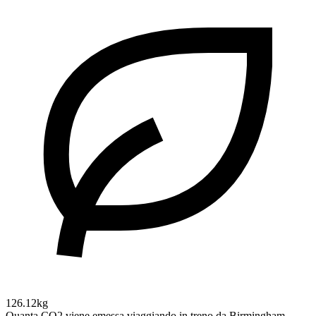
126.12kg
Quanta CO2 viene emessa viaggiando in treno da Birmingham,