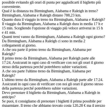
possibile evitando gli orari di punta per aggiudicarti il biglietto più
conveniente.
Qual è la distanza tra Birmingham, Alabama e Raleigh in treno?
Birmingham, Alabama e Raleigh distano 788,23 km.
Quanto dura il viaggio in treno tra Birmingham, Alabama e Raleigh?
Il viaggio da Birmingham, Alabama a Raleigh dura in media 17 h e
15 min. Scegliendo l'opzione di viaggio più veloce arriverai in 15 h
e 41 min.
Quanti treni vanno da Birmingham, Alabama a Raleigh ogni giorno?
Da Birmingham, Alabama a Raleigh ci sono in media 2
collegamenti al giorno.
A che ora parte il primo treno da Birmingham, Alabama per
Raleigh?
Il primo treno da Birmingham, Alabama per Raleigh parte alle
17:24. Assicurati in ogni caso di verificare con noi gli orari il giorno
stesso della partenza perché potrebbero subire variazioni.
A che ora parte l'ultimo treno da Birmingham, Alabama per
Raleigh?
L'ultimo treno da Birmingham, Alabama a Raleigh parte alle 17:24.
Assicurati in ogni caso di verificare con noi gli orari il giorno stesso
della partenza perché potrebbero subire variazioni.
Devo prenotare il biglietto da Birmingham, Alabama a Raleigh in
anticipo?
Se puoi, ti consigliamo di prenotare i biglietti il prima possibile per
risparmiare. Il treno che abbiamo trovato costa 120,28 € ma il prezzo