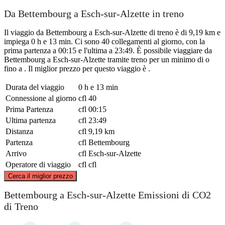
Da Bettembourg a Esch-sur-Alzette in treno
Il viaggio da Bettembourg a Esch-sur-Alzette di treno è di 9,19 km e
impiega 0 h e 13 min. Ci sono 40 collegamenti al giorno, con la
prima partenza a 00:15 e l'ultima a 23:49. È possibile viaggiare da
Bettembourg a Esch-sur-Alzette tramite treno per un minimo di o
fino a . Il miglior prezzo per questo viaggio è .
Durata del viaggio
0 h e 13 min
Connessione al giorno
cfl
40
Prima Partenza
cfl
00:15
Ultima partenza
cfl
23:49
Distanza
cfl
9,19 km
Partenza
cfl
Bettembourg
Arrivo
cfl
Esch-sur-Alzette
Operatore di viaggio
cfl
cfl
©
CARTO
, ©
OpenStreetMap
contributors
Cerca il miglior prezzo
Bettembourg a Esch-sur-Alzette Emissioni di CO2
di Treno
Bettembourg