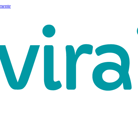
mente