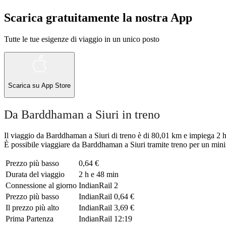
Scarica gratuitamente la nostra App
Tutte le tue esigenze di viaggio in un unico posto
Scarica su
App Store
Da Barddhaman a Siuri in treno
Il viaggio da Barddhaman a Siuri di treno è di 80,01 km e impiega 2 h 
È possibile viaggiare da Barddhaman a Siuri tramite treno per un minim
Prezzo più basso
0,64 €
Durata del viaggio
2 h e 48 min
Connessione al giorno
IndianRail
2
Prezzo più basso
IndianRail
0,64 €
Il prezzo più alto
IndianRail
3,69 €
Prima Partenza
IndianRail
12:19