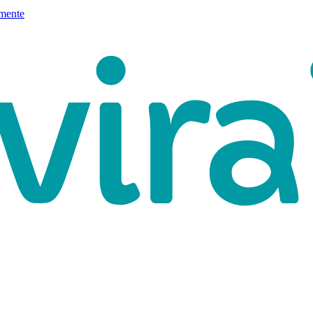
mente