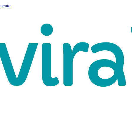
mente